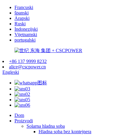
Francuski
španski
Arapski
Ruski
Indonezijski
Vijetnamski
portugalski
+86 137 9999 8232
alice@cscpower.cn
Engleski
Dom
Proizvodi
Solarna hladna soba
Hladna soba bez kontejnera