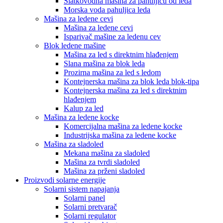
Slatkovodna mašina za pahuljicu od leda
Morska voda pahuljica leda
Mašina za ledene cevi
Mašina za ledene cevi
Isparivač mašine za ledenu cev
Blok ledene mašine
Mašina za led s direktnim hlađenjem
Slana mašina za blok leda
Prozirna mašina za led s ledom
Kontejnerska mašina za blok leda blok-tipa
Kontejnerska mašina za led s direktnim
hlađenjem
Kalup za led
Mašina za ledene kocke
Komercijalna mašina za ledene kocke
Industrijska mašina za ledene kocke
Mašina za sladoled
Mekana mašina za sladoled
Mašina za tvrdi sladoled
Mašina za prženi sladoled
Proizvodi solarne energije
Solarni sistem napajanja
Solarni panel
Solarni pretvarač
Solarni regulator