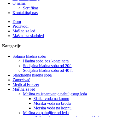
O nama
Sertifikat
Kontaktiraj nas
Dom
Proizvodi
Mašina za led
Mašina za sladoled
Kategorije
Solarna hladna soba
Hladna soba bez kontejnera
Socijalna hladna soba od 20ft
Socijalna hladna soba od 40 ft
Standardna hladna soba
Zamrzivač
Medical Freezer
Mašina za led
Mašina za isparavanje pahuljastog leda
Slatka voda na kopnu
Morska voda na brodu
Morska voda na kopnu
Mašina za pahuljice od leda