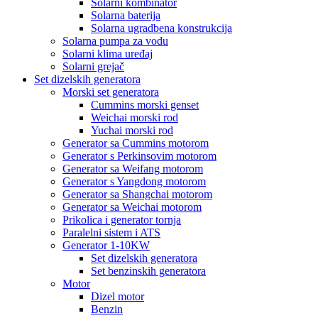
Solarni kombinator
Solarna baterija
Solarna ugradbena konstrukcija
Solarna pumpa za vodu
Solarni klima uređaj
Solarni grejač
Set dizelskih generatora
Morski set generatora
Cummins morski genset
Weichai morski rod
Yuchai morski rod
Generator sa Cummins motorom
Generator s Perkinsovim motorom
Generator sa Weifang motorom
Generator s Yangdong motorom
Generator sa Shangchai motorom
Generator sa Weichai motorom
Prikolica i generator tornja
Paralelni sistem i ATS
Generator 1-10KW
Set dizelskih generatora
Set benzinskih generatora
Motor
Dizel motor
Benzin