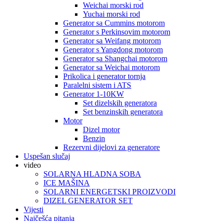
Weichai morski rod
Yuchai morski rod
Generator sa Cummins motorom
Generator s Perkinsovim motorom
Generator sa Weifang motorom
Generator s Yangdong motorom
Generator sa Shangchai motorom
Generator sa Weichai motorom
Prikolica i generator tornja
Paralelni sistem i ATS
Generator 1-10KW
Set dizelskih generatora
Set benzinskih generatora
Motor
Dizel motor
Benzin
Rezervni dijelovi za generatore
Uspešan slučaj
video
SOLARNA HLADNA SOBA
ICE MAŠINA
SOLARNI ENERGETSKI PROIZVODI
DIZEL GENERATOR SET
Vijesti
Najčešća pitanja