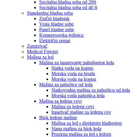
Socijalna hladna soba od 20ft
Socijalna hladna soba od 40 ft
Standardna hladna soba
Zračni hladnjak
Vrata hladne sobe
Panel hladne sobe
Kompresorska jedinica
Električni ormar
Zamrzivač
Medical Freezer
Mašina za led
Mašina za isparavanje pahuljastog leda
Slatka voda na kopnu
Morska voda na brodu
Morska voda na kopnu
Mašina za pahuljice od leda
Slatkovodna mašina za pahuljicu od leda
Morska voda pahuljica leda
Mašina za ledene cevi
Mašina za ledene cevi
Isparivač mašine za ledenu cev
Blok ledene mašine
Mašina za led s direktnim hlađenjem
Slana mašina za blok leda
Prozirna mašina za led s ledom