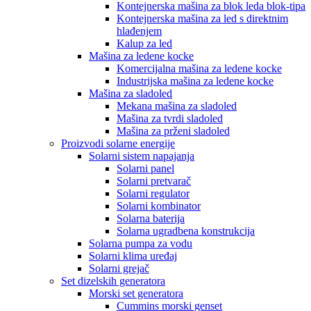
Kontejnerska mašina za blok leda blok-tipa
Kontejnerska mašina za led s direktnim
hlađenjem
Kalup za led
Mašina za ledene kocke
Komercijalna mašina za ledene kocke
Industrijska mašina za ledene kocke
Mašina za sladoled
Mekana mašina za sladoled
Mašina za tvrdi sladoled
Mašina za prženi sladoled
Proizvodi solarne energije
Solarni sistem napajanja
Solarni panel
Solarni pretvarač
Solarni regulator
Solarni kombinator
Solarna baterija
Solarna ugradbena konstrukcija
Solarna pumpa za vodu
Solarni klima uređaj
Solarni grejač
Set dizelskih generatora
Morski set generatora
Cummins morski genset