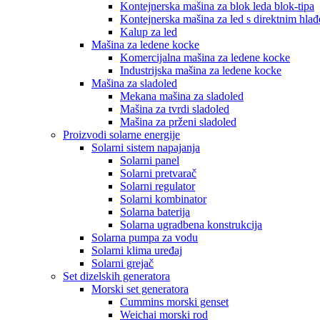
Kontejnerska mašina za blok leda blok-tipa
Kontejnerska mašina za led s direktnim hla
Kalup za led
Mašina za ledene kocke
Komercijalna mašina za ledene kocke
Industrijska mašina za ledene kocke
Mašina za sladoled
Mekana mašina za sladoled
Mašina za tvrdi sladoled
Mašina za prženi sladoled
Proizvodi solarne energije
Solarni sistem napajanja
Solarni panel
Solarni pretvarač
Solarni regulator
Solarni kombinator
Solarna baterija
Solarna ugradbena konstrukcija
Solarna pumpa za vodu
Solarni klima uređaj
Solarni grejač
Set dizelskih generatora
Morski set generatora
Cummins morski genset
Weichai morski rod