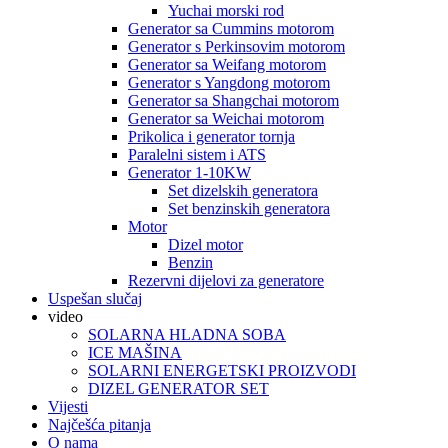
Yuchai morski rod
Generator sa Cummins motorom
Generator s Perkinsovim motorom
Generator sa Weifang motorom
Generator s Yangdong motorom
Generator sa Shangchai motorom
Generator sa Weichai motorom
Prikolica i generator tornja
Paralelni sistem i ATS
Generator 1-10KW
Set dizelskih generatora
Set benzinskih generatora
Motor
Dizel motor
Benzin
Rezervni dijelovi za generatore
Uspešan slučaj
video
SOLARNA HLADNA SOBA
ICE MAŠINA
SOLARNI ENERGETSKI PROIZVODI
DIZEL GENERATOR SET
Vijesti
Najčešća pitanja
O nama