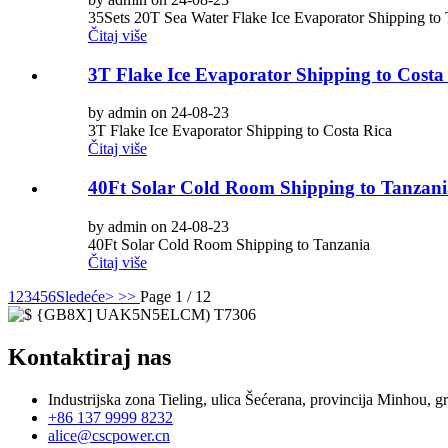
35Sets 20T Sea Water Flake Ice Evaporator Shipping to
Čitaj više
3T Flake Ice Evaporator Shipping to Costa
by admin on 24-08-23
3T Flake Ice Evaporator Shipping to Costa Rica
Čitaj više
40Ft Solar Cold Room Shipping to Tanzani
by admin on 24-08-23
40Ft Solar Cold Room Shipping to Tanzania
Čitaj više
1
2
3
4
5
6
Sledeće>
>>
Page 1 / 12
Kontaktiraj nas
Industrijska zona Tieling, ulica Šećerana, provincija Minhou, g
+86 137 9999 8232
alice@cscpower.cn