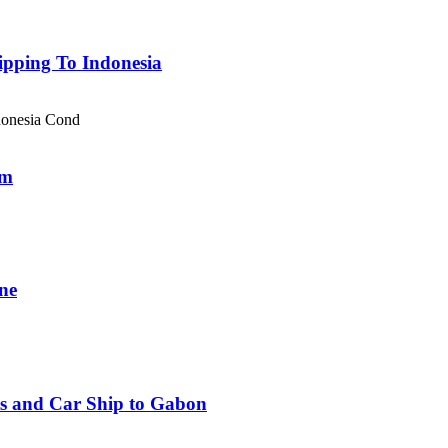
pping To Indonesia
donesia Cond
am
ne
ets and Car Ship to Gabon