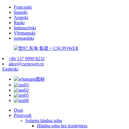
Francuski
španski
Arapski
Ruski
Indonezijski
Vijetnamski
portugalski
+86 137 9999 8232
alice@cscpower.cn
Engleski
Dom
Proizvodi
Solarna hladna soba
Hladna soba bez kontejnera