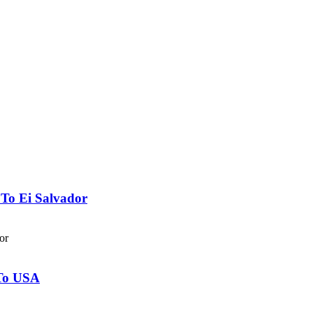
 To Ei Salvador
or
 To USA