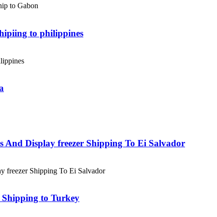
hip to Gabon
ipiing to philippines
lippines
a
s And Display freezer Shipping To Ei Salvador
y freezer Shipping To Ei Salvador
 Shipping to Turkey