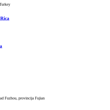
 Turkey
 Rica
a
rad Fuzhou, provincija Fujian