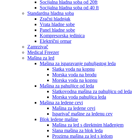
Socijalna hladna soba od 20ft
Socijalna hladna soba od 40 ft
Standardna hladna soba
Zračni hladnjak
Vrata hladne sobe
Panel hladne sobe
Kompresorska jedinica
Električni ormar
Zamrzivač
Medical Freezer
Mašina za led
Mašina za isparavanje pahuljastog leda
Slatka voda na kopnu
Morska voda na brodu
Morska voda na kopnu
Mašina za pahuljice od leda
Slatkovodna mašina za pahuljicu od leda
Morska voda pahuljica leda
Mašina za ledene cevi
Mašina za ledene cevi
Isparivač mašine za ledenu cev
Blok ledene mašine
Mašina za led s direktnim hlađenjem
Slana mašina za blok leda
Prozirna mašina za led s ledom