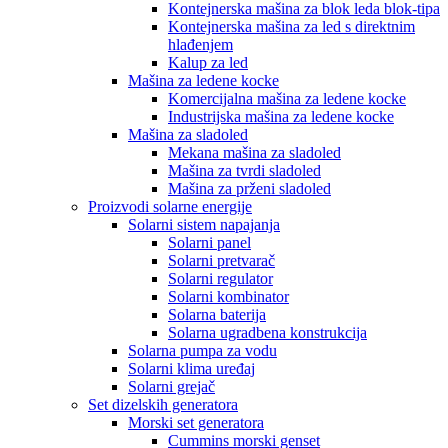
Kontejnerska mašina za blok leda blok-tipa
Kontejnerska mašina za led s direktnim
hlađenjem
Kalup za led
Mašina za ledene kocke
Komercijalna mašina za ledene kocke
Industrijska mašina za ledene kocke
Mašina za sladoled
Mekana mašina za sladoled
Mašina za tvrdi sladoled
Mašina za prženi sladoled
Proizvodi solarne energije
Solarni sistem napajanja
Solarni panel
Solarni pretvarač
Solarni regulator
Solarni kombinator
Solarna baterija
Solarna ugradbena konstrukcija
Solarna pumpa za vodu
Solarni klima uređaj
Solarni grejač
Set dizelskih generatora
Morski set generatora
Cummins morski genset