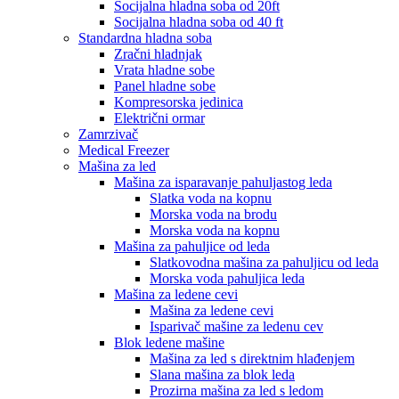
Socijalna hladna soba od 20ft
Socijalna hladna soba od 40 ft
Standardna hladna soba
Zračni hladnjak
Vrata hladne sobe
Panel hladne sobe
Kompresorska jedinica
Električni ormar
Zamrzivač
Medical Freezer
Mašina za led
Mašina za isparavanje pahuljastog leda
Slatka voda na kopnu
Morska voda na brodu
Morska voda na kopnu
Mašina za pahuljice od leda
Slatkovodna mašina za pahuljicu od leda
Morska voda pahuljica leda
Mašina za ledene cevi
Mašina za ledene cevi
Isparivač mašine za ledenu cev
Blok ledene mašine
Mašina za led s direktnim hlađenjem
Slana mašina za blok leda
Prozirna mašina za led s ledom