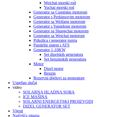
Weichai morski rod
Yuchai morski rod
Generator sa Cummins motorom
Generator s Perkinsovim motorom
Generator sa Weifang motorom
Generator s Yangdong motorom
Generator sa Shangchai motorom
Generator sa Weichai motorom
Prikolica i generator tornja
Paralelni sistem i ATS
Generator 1-10KW
Set dizelskih generatora
Set benzinskih generatora
Motor
Dizel motor
Benzin
Rezervni dijelovi za generatore
Uspešan slučaj
video
SOLARNA HLADNA SOBA
ICE MAŠINA
SOLARNI ENERGETSKI PROIZVODI
DIZEL GENERATOR SET
Vijesti
Najčešća pitanja