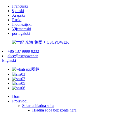
Francuski
španski
Arapski
Ruski
Indonezijski
Vijetnamski
portugalski
+86 137 9999 8232
alice@cscpower.cn
Engleski
Dom
Proizvodi
Solarna hladna soba
Hladna soba bez kontejnera