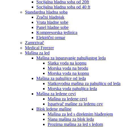
Socijalna hladna soba od 20ft
Socijalna hladna soba od 40 ft
Standardna hladna soba
Zračni hladnjak
Vrata hladne sobe
Panel hladne sobe
Kompresorska jedinica
Električni ormar
Zamrzivač
Medical Freezer
Mašina za led
Mašina za isparavanje pahuljastog leda
Slatka voda na kopnu
Morska voda na brodu
Morska voda na kopnu
Mašina za pahuljice od leda
Slatkovodna mašina za pahuljicu od leda
Morska voda pahuljica leda
Mašina za ledene cevi
Mašina za ledene cevi
Isparivač mašine za ledenu cev
Blok ledene mašine
Mašina za led s direktnim hlađenjem
Slana mašina za blok leda
Prozirna mašina za led s ledom