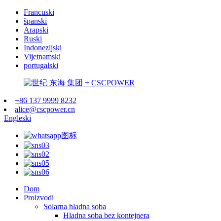
Francuski
španski
Arapski
Ruski
Indonezijski
Vijetnamski
portugalski
+86 137 9999 8232
alice@cscpower.cn
Engleski
Dom
Proizvodi
Solarna hladna soba
Hladna soba bez kontejnera