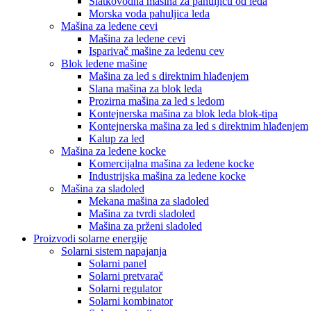
Slatkovodna mašina za pahuljicu od leda
Morska voda pahuljica leda
Mašina za ledene cevi
Mašina za ledene cevi
Isparivač mašine za ledenu cev
Blok ledene mašine
Mašina za led s direktnim hlađenjem
Slana mašina za blok leda
Prozirna mašina za led s ledom
Kontejnerska mašina za blok leda blok-tipa
Kontejnerska mašina za led s direktnim hlađenjem
Kalup za led
Mašina za ledene kocke
Komercijalna mašina za ledene kocke
Industrijska mašina za ledene kocke
Mašina za sladoled
Mekana mašina za sladoled
Mašina za tvrdi sladoled
Mašina za prženi sladoled
Proizvodi solarne energije
Solarni sistem napajanja
Solarni panel
Solarni pretvarač
Solarni regulator
Solarni kombinator