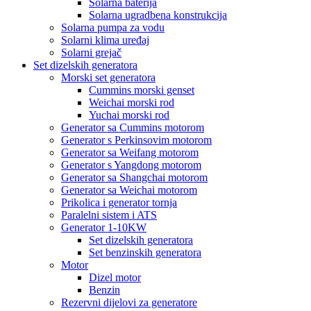
Solarna baterija
Solarna ugradbena konstrukcija
Solarna pumpa za vodu
Solarni klima uređaj
Solarni grejač
Set dizelskih generatora
Morski set generatora
Cummins morski genset
Weichai morski rod
Yuchai morski rod
Generator sa Cummins motorom
Generator s Perkinsovim motorom
Generator sa Weifang motorom
Generator s Yangdong motorom
Generator sa Shangchai motorom
Generator sa Weichai motorom
Prikolica i generator tornja
Paralelni sistem i ATS
Generator 1-10KW
Set dizelskih generatora
Set benzinskih generatora
Motor
Dizel motor
Benzin
Rezervni dijelovi za generatore