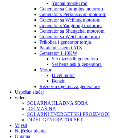
Yuchai morski rod
Generator sa Cummins motorom
Generator s Perkinsovim motorom
Generator sa Weifang motorom
Generator s Yangdong motorom
Generator sa Shangchai motorom
Generator sa Weichai motorom
Prikolica i generator tornja
Paralelni sistem i ATS
Generator 1-10KW
Set dizelskih generatora
Set benzinskih generatora
Motor
Dizel motor
Benzin
Rezervni dijelovi za generatore
Uspešan slučaj
video
SOLARNA HLADNA SOBA
ICE MAŠINA
SOLARNI ENERGETSKI PROIZVODI
DIZEL GENERATOR SET
Vijesti
Najčešća pitanja
O nama