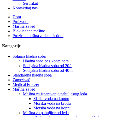
Sertifikat
Kontaktiraj nas
Dom
Proizvodi
Mašina za led
Blok ledene mašine
Prozirna mašina za led s ledom
Kategorije
Solarna hladna soba
Hladna soba bez kontejnera
Socijalna hladna soba od 20ft
Socijalna hladna soba od 40 ft
Standardna hladna soba
Zamrzivač
Medical Freezer
Mašina za led
Mašina za isparavanje pahuljastog leda
Slatka voda na kopnu
Morska voda na brodu
Morska voda na kopnu
Mašina za pahuljice od leda