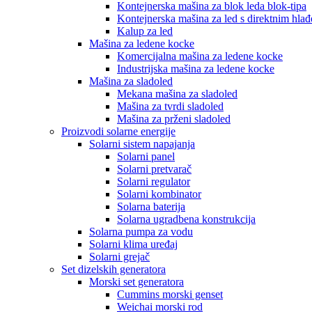
Kontejnerska mašina za blok leda blok-tipa
Kontejnerska mašina za led s direktnim hla
Kalup za led
Mašina za ledene kocke
Komercijalna mašina za ledene kocke
Industrijska mašina za ledene kocke
Mašina za sladoled
Mekana mašina za sladoled
Mašina za tvrdi sladoled
Mašina za prženi sladoled
Proizvodi solarne energije
Solarni sistem napajanja
Solarni panel
Solarni pretvarač
Solarni regulator
Solarni kombinator
Solarna baterija
Solarna ugradbena konstrukcija
Solarna pumpa za vodu
Solarni klima uređaj
Solarni grejač
Set dizelskih generatora
Morski set generatora
Cummins morski genset
Weichai morski rod