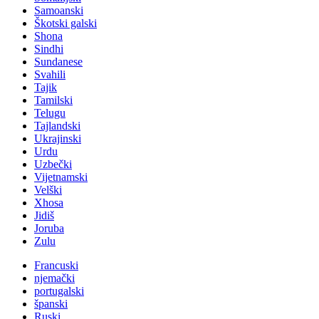
Samoanski
Škotski galski
Shona
Sindhi
Sundanese
Svahili
Tajik
Tamilski
Telugu
Tajlandski
Ukrajinski
Urdu
Uzbečki
Vijetnamski
Velški
Xhosa
Jidiš
Joruba
Zulu
Francuski
njemački
portugalski
španski
Ruski