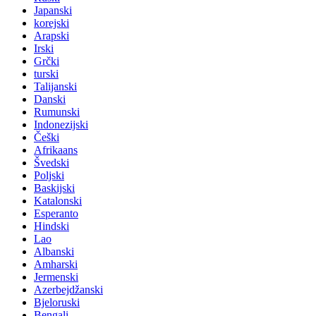
Japanski
korejski
Arapski
Irski
Grčki
turski
Talijanski
Danski
Rumunski
Indonezijski
Češki
Afrikaans
Švedski
Poljski
Baskijski
Katalonski
Esperanto
Hindski
Lao
Albanski
Amharski
Jermenski
Azerbejdžanski
Bjeloruski
Bengali