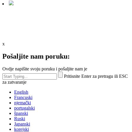
x
Pošaljite nam poruku:
Ovdje napišite svoju poruku i pošaljite nam je
Pritisnite Enter za pretragu ili ESC
za zatvaranje
English
Francuski
njemački
portugalski
španski
Ruski
Japanski
korejski