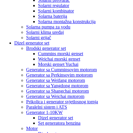
Solarni pretvarač
Solarni regulator
Solarni kombinator
Solarna baterija
Solarna montažna konstrukcija
Solarna pumpa za vodu
Solarni klima uređaj
Solarni grijač
Dizel generator set
Brodski generator set
Cummins morski genset
Weichai morski genset
Morski genset Yuchai
Generator sa Cumminsovim motorom
Generator sa Perkinsovim motorom
Generator sa Weifang motorom
Generator sa Yangdong motorom
Generator sa Shangchai motorom
Generator sa Weichai motorom
Prikolica i generator svjetlosnog tornja
Paralelni sistem i ATS
Generator 1-10KW
Dizel generator set
Set generatora benzina
Motor