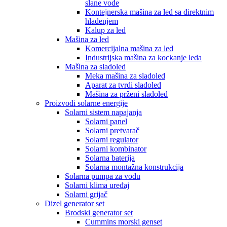
slane vode
Kontejnerska mašina za led sa direktnim
hlađenjem
Kalup za led
Mašina za led
Komercijalna mašina za led
Industrijska mašina za kockanje leda
Mašina za sladoled
Meka mašina za sladoled
Aparat za tvrdi sladoled
Mašina za prženi sladoled
Proizvodi solarne energije
Solarni sistem napajanja
Solarni panel
Solarni pretvarač
Solarni regulator
Solarni kombinator
Solarna baterija
Solarna montažna konstrukcija
Solarna pumpa za vodu
Solarni klima uređaj
Solarni grijač
Dizel generator set
Brodski generator set
Cummins morski genset