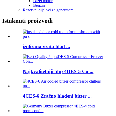
Dizel motor
Benzin
Rezervni dijelovi za generatore
Istaknuti proizvodi
izolirana vrata hlad ...
Najkvalitetniji 5hp 4DES-5 Co ...
4CES-6 Zračno hlađeni bitzer ...