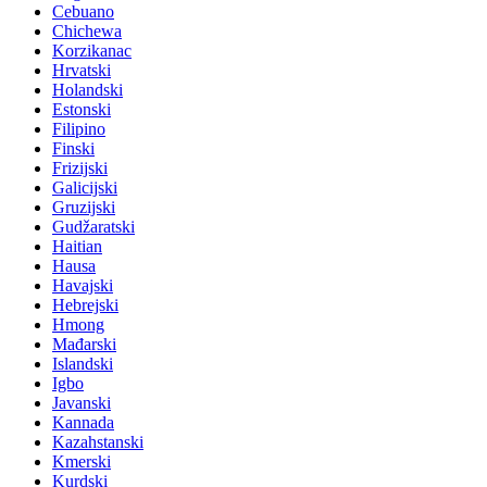
Cebuano
Chichewa
Korzikanac
Hrvatski
Holandski
Estonski
Filipino
Finski
Frizijski
Galicijski
Gruzijski
Gudžaratski
Haitian
Hausa
Havajski
Hebrejski
Hmong
Mađarski
Islandski
Igbo
Javanski
Kannada
Kazahstanski
Kmerski
Kurdski