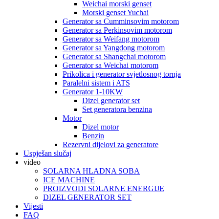
Weichai morski genset
Morski genset Yuchai
Generator sa Cumminsovim motorom
Generator sa Perkinsovim motorom
Generator sa Weifang motorom
Generator sa Yangdong motorom
Generator sa Shangchai motorom
Generator sa Weichai motorom
Prikolica i generator svjetlosnog tornja
Paralelni sistem i ATS
Generator 1-10KW
Dizel generator set
Set generatora benzina
Motor
Dizel motor
Benzin
Rezervni dijelovi za generatore
Uspješan slučaj
video
SOLARNA HLADNA SOBA
ICE MACHINE
PROIZVODI SOLARNE ENERGIJE
DIZEL GENERATOR SET
Vijesti
FAQ