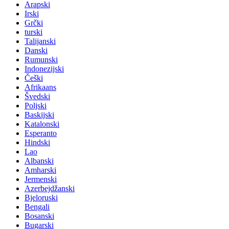
Arapski
Irski
Grčki
turski
Talijanski
Danski
Rumunski
Indonezijski
Češki
Afrikaans
Švedski
Poljski
Baskijski
Katalonski
Esperanto
Hindski
Lao
Albanski
Amharski
Jermenski
Azerbejdžanski
Bjeloruski
Bengali
Bosanski
Bugarski