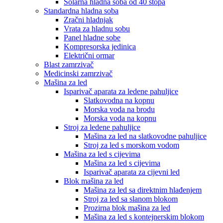
Solarna hladna soba od 40 stopa
Standardna hladna soba
Zračni hladnjak
Vrata za hladnu sobu
Panel hladne sobe
Kompresorska jedinica
Električni ormar
Blast zamrzivač
Medicinski zamrzivač
Mašina za led
Isparivač aparata za ledene pahuljice
Slatkovodna na kopnu
Morska voda na brodu
Morska voda na kopnu
Stroj za ledene pahuljice
Mašina za led na slatkovodne pahuljice
Stroj za led s morskom vodom
Mašina za led s cijevima
Mašina za led s cijevima
Isparivač aparata za cijevni led
Blok mašina za led
Mašina za led sa direktnim hlađenjem
Stroj za led sa slanom blokom
Prozirna blok mašina za led
Mašina za led s kontejnerskim blokom