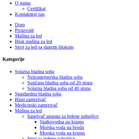
O nama
Certifikat
Kontaktiraj nas
Dom
Proizvodi
Mašina za led
Blok mašina za led
Stroj za led sa slanom blokom
Kategorije
Solarna hladna soba
Nekontejnerska hladna soba
Sunčana hladna soba od 20 stopa
Solarna hladna soba od 40 stopa
Standardna hladna soba
Blast zamrzivač
Medicinski zamrzivač
Mašina za led
Isparivač aparata za ledene pahuljice
Slatkovodna na kopnu
Morska voda na brodu
Morska voda na kopnu
Stroj za ledene pahuljice