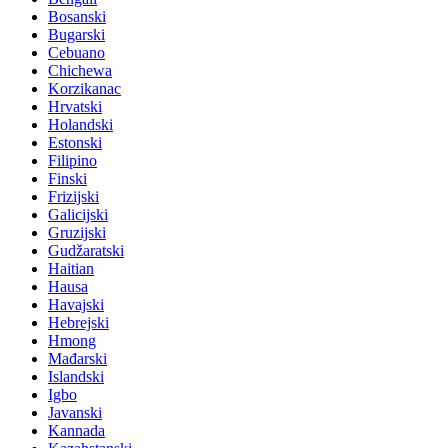
Bosanski
Bugarski
Cebuano
Chichewa
Korzikanac
Hrvatski
Holandski
Estonski
Filipino
Finski
Frizijski
Galicijski
Gruzijski
Gudžaratski
Haitian
Hausa
Havajski
Hebrejski
Hmong
Mađarski
Islandski
Igbo
Javanski
Kannada