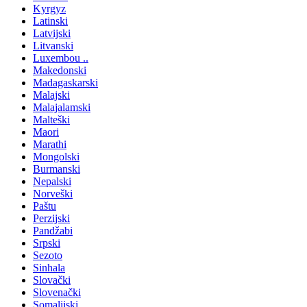
Kyrgyz
Latinski
Latvijski
Litvanski
Luxembou ..
Makedonski
Madagaskarski
Malajski
Malajalamski
Malteški
Maori
Marathi
Mongolski
Burmanski
Nepalski
Norveški
Paštu
Perzijski
Pandžabi
Srpski
Sezoto
Sinhala
Slovački
Slovenački
Somalijski