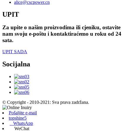
alice@cscpower.cn
UPIT
Za upite o našim proizvodima ili cjeniku, ostavite
nam svoju e-poštu i kontaktiraćemo u roku od 24
sata.
UPIT SADA
Socijalna
© Copyright - 2010-2021: Sva prava zadržana.
Pošaljite e-mail
topshine5
WhatsApp
WeChat