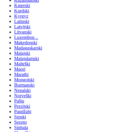
Kazahstanski
Kmerski
Kurdski
Kyrgyz
Latinski
Latvijski
Litvanski
Luxembou ..
Makedonski
Madagaskarski
Malajski
Malajalamski
Malteški
Maori
Marathi
Mongolski
Burmanski
Nepalski
Norveški
Paštu
Perzijski
Pandžabi
Srpski
Sezoto
Sinhala