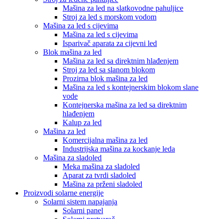
Mašina za led na slatkovodne pahuljice
Stroj za led s morskom vodom
Mašina za led s cijevima
Mašina za led s cijevima
Isparivač aparata za cijevni led
Blok mašina za led
Mašina za led sa direktnim hlađenjem
Stroj za led sa slanom blokom
Prozirna blok mašina za led
Mašina za led s kontejnerskim blokom slane
vode
Kontejnerska mašina za led sa direktnim
hlađenjem
Kalup za led
Mašina za led
Komercijalna mašina za led
Industrijska mašina za kockanje leda
Mašina za sladoled
Meka mašina za sladoled
Aparat za tvrdi sladoled
Mašina za prženi sladoled
Proizvodi solarne energije
Solarni sistem napajanja
Solarni panel