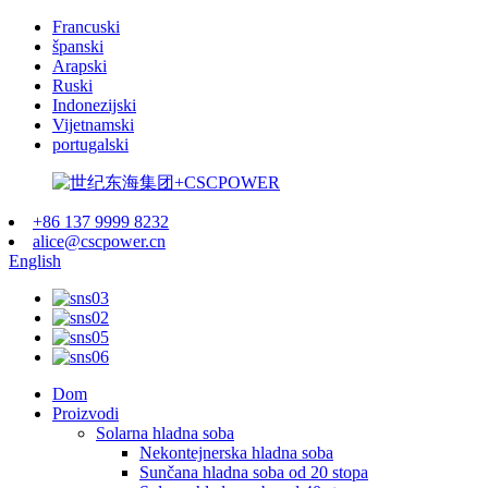
Francuski
španski
Arapski
Ruski
Indonezijski
Vijetnamski
portugalski
+86 137 9999 8232
alice@cscpower.cn
English
Dom
Proizvodi
Solarna hladna soba
Nekontejnerska hladna soba
Sunčana hladna soba od 20 stopa