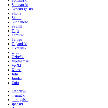
Somalijski
Samoanski
Škotski galski
Shona
Sindhi
Sundanese
Svahili
Tajik
Tamilski
Telugu
Tajlandski
Ukrajinski
Urdu
Uzbečki
Vijetnamski
Velški
Xhosa
Jidiš
Joruba
Zulu
Francuski
njemački
portugalski
španski