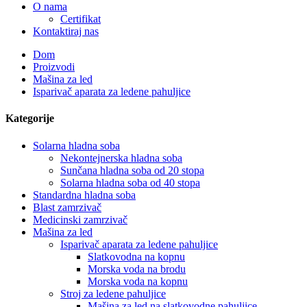
O nama
Certifikat
Kontaktiraj nas
Dom
Proizvodi
Mašina za led
Isparivač aparata za ledene pahuljice
Kategorije
Solarna hladna soba
Nekontejnerska hladna soba
Sunčana hladna soba od 20 stopa
Solarna hladna soba od 40 stopa
Standardna hladna soba
Blast zamrzivač
Medicinski zamrzivač
Mašina za led
Isparivač aparata za ledene pahuljice
Slatkovodna na kopnu
Morska voda na brodu
Morska voda na kopnu
Stroj za ledene pahuljice
Mašina za led na slatkovodne pahuljice