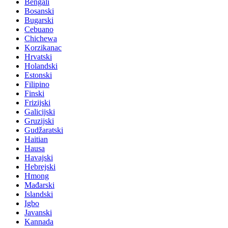
Bengali
Bosanski
Bugarski
Cebuano
Chichewa
Korzikanac
Hrvatski
Holandski
Estonski
Filipino
Finski
Frizijski
Galicijski
Gruzijski
Gudžaratski
Haitian
Hausa
Havajski
Hebrejski
Hmong
Mađarski
Islandski
Igbo
Javanski
Kannada