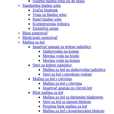
Solarna hladna soba od 40 stopa
Standardna hladna soba
Zračni hladnjak
Vrata za hladnu sobu
Panel hladne sobe
Kompresorska jedinica
Električni ormar
Blast zamrzivač
Medicinski zamrzivač
Mašina za led
Isparivač aparata za ledene pahuljice
Slatkovodna na kopnu
Morska voda na brodu
Morska voda na kopnu
Stroj za ledene pahuljice
Mašina za led na slatkovodne pahuljice
Stroj za led s morskom vodom
Mašina za led s cijevima
Mašina za led s cijevima
Isparivač aparata za cijevni led
Blok mašina za led
Mašina za led sa direktnim hlađenjem
Stroj za led sa slanom blokom
Prozirna blok mašina za led
Mašina za led s kontejnerskim blokom