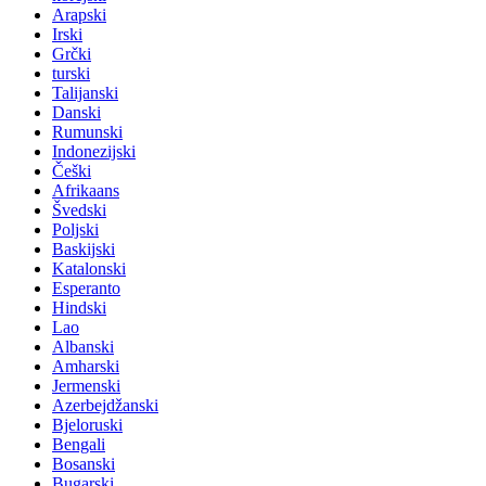
Arapski
Irski
Grčki
turski
Talijanski
Danski
Rumunski
Indonezijski
Češki
Afrikaans
Švedski
Poljski
Baskijski
Katalonski
Esperanto
Hindski
Lao
Albanski
Amharski
Jermenski
Azerbejdžanski
Bjeloruski
Bengali
Bosanski
Bugarski