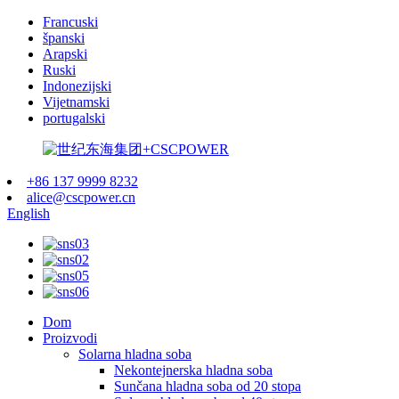
Francuski
španski
Arapski
Ruski
Indonezijski
Vijetnamski
portugalski
+86 137 9999 8232
alice@cscpower.cn
English
Dom
Proizvodi
Solarna hladna soba
Nekontejnerska hladna soba
Sunčana hladna soba od 20 stopa