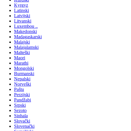
Kyrgyz
Latinski
Latvijski
Litvanski
Luxembou ..
Makedonski
Madagaskarski
Malajski
Malajalamski
Malteški
Maori
Marathi
Mongolski
Burmanski
Nepalski
Norveški
Paštu
Perzijski
Pandžabi
Srpski
Sezoto
Sinhala
Slovački
Slovenački