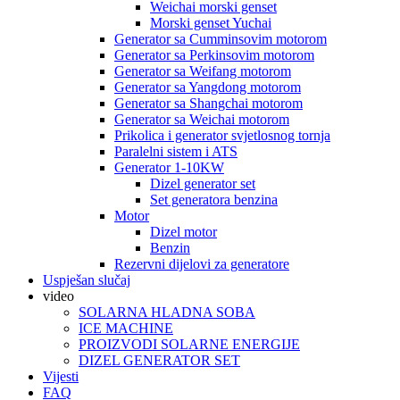
Weichai morski genset
Morski genset Yuchai
Generator sa Cumminsovim motorom
Generator sa Perkinsovim motorom
Generator sa Weifang motorom
Generator sa Yangdong motorom
Generator sa Shangchai motorom
Generator sa Weichai motorom
Prikolica i generator svjetlosnog tornja
Paralelni sistem i ATS
Generator 1-10KW
Dizel generator set
Set generatora benzina
Motor
Dizel motor
Benzin
Rezervni dijelovi za generatore
Uspješan slučaj
video
SOLARNA HLADNA SOBA
ICE MACHINE
PROIZVODI SOLARNE ENERGIJE
DIZEL GENERATOR SET
Vijesti
FAQ