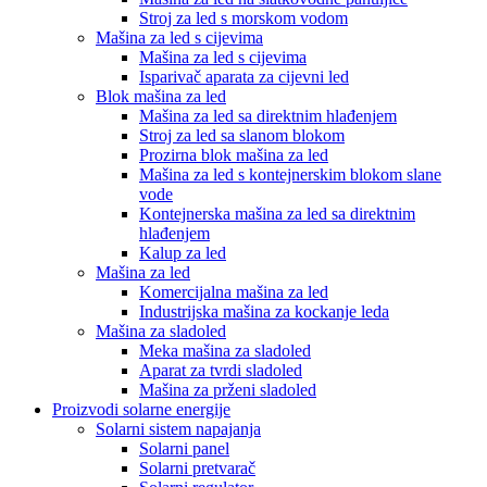
Stroj za led s morskom vodom
Mašina za led s cijevima
Mašina za led s cijevima
Isparivač aparata za cijevni led
Blok mašina za led
Mašina za led sa direktnim hlađenjem
Stroj za led sa slanom blokom
Prozirna blok mašina za led
Mašina za led s kontejnerskim blokom slane
vode
Kontejnerska mašina za led sa direktnim
hlađenjem
Kalup za led
Mašina za led
Komercijalna mašina za led
Industrijska mašina za kockanje leda
Mašina za sladoled
Meka mašina za sladoled
Aparat za tvrdi sladoled
Mašina za prženi sladoled
Proizvodi solarne energije
Solarni sistem napajanja
Solarni panel
Solarni pretvarač