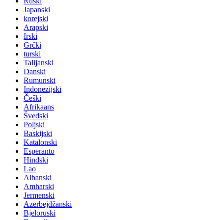
Ruski
Japanski
korejski
Arapski
Irski
Grčki
turski
Talijanski
Danski
Rumunski
Indonezijski
Češki
Afrikaans
Švedski
Poljski
Baskijski
Katalonski
Esperanto
Hindski
Lao
Albanski
Amharski
Jermenski
Azerbejdžanski
Bjeloruski