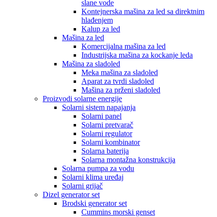
slane vode
Kontejnerska mašina za led sa direktnim
hlađenjem
Kalup za led
Mašina za led
Komercijalna mašina za led
Industrijska mašina za kockanje leda
Mašina za sladoled
Meka mašina za sladoled
Aparat za tvrdi sladoled
Mašina za prženi sladoled
Proizvodi solarne energije
Solarni sistem napajanja
Solarni panel
Solarni pretvarač
Solarni regulator
Solarni kombinator
Solarna baterija
Solarna montažna konstrukcija
Solarna pumpa za vodu
Solarni klima uređaj
Solarni grijač
Dizel generator set
Brodski generator set
Cummins morski genset