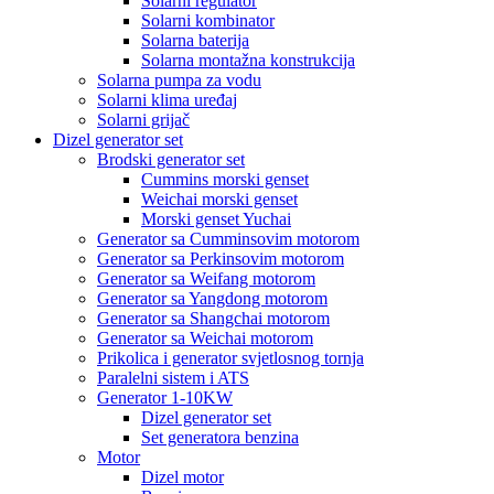
Solarni regulator
Solarni kombinator
Solarna baterija
Solarna montažna konstrukcija
Solarna pumpa za vodu
Solarni klima uređaj
Solarni grijač
Dizel generator set
Brodski generator set
Cummins morski genset
Weichai morski genset
Morski genset Yuchai
Generator sa Cumminsovim motorom
Generator sa Perkinsovim motorom
Generator sa Weifang motorom
Generator sa Yangdong motorom
Generator sa Shangchai motorom
Generator sa Weichai motorom
Prikolica i generator svjetlosnog tornja
Paralelni sistem i ATS
Generator 1-10KW
Dizel generator set
Set generatora benzina
Motor
Dizel motor