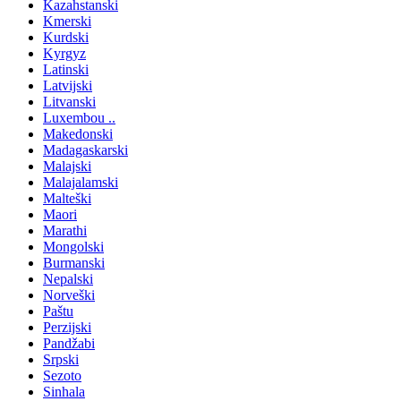
Kazahstanski
Kmerski
Kurdski
Kyrgyz
Latinski
Latvijski
Litvanski
Luxembou ..
Makedonski
Madagaskarski
Malajski
Malajalamski
Malteški
Maori
Marathi
Mongolski
Burmanski
Nepalski
Norveški
Paštu
Perzijski
Pandžabi
Srpski
Sezoto
Sinhala