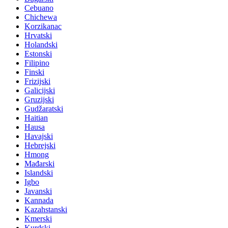
Cebuano
Chichewa
Korzikanac
Hrvatski
Holandski
Estonski
Filipino
Finski
Frizijski
Galicijski
Gruzijski
Gudžaratski
Haitian
Hausa
Havajski
Hebrejski
Hmong
Mađarski
Islandski
Igbo
Javanski
Kannada
Kazahstanski
Kmerski
Kurdski