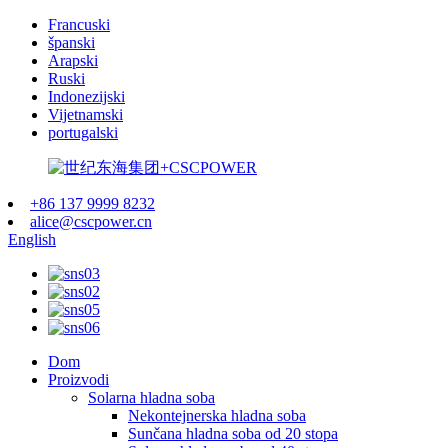
Francuski
španski
Arapski
Ruski
Indonezijski
Vijetnamski
portugalski
+86 137 9999 8232
alice@cscpower.cn
English
Dom
Proizvodi
Solarna hladna soba
Nekontejnerska hladna soba
Sunčana hladna soba od 20 stopa