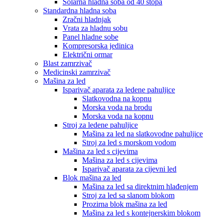
Solarna hladna soba od 40 stopa
Standardna hladna soba
Zračni hladnjak
Vrata za hladnu sobu
Panel hladne sobe
Kompresorska jedinica
Električni ormar
Blast zamrzivač
Medicinski zamrzivač
Mašina za led
Isparivač aparata za ledene pahuljice
Slatkovodna na kopnu
Morska voda na brodu
Morska voda na kopnu
Stroj za ledene pahuljice
Mašina za led na slatkovodne pahuljice
Stroj za led s morskom vodom
Mašina za led s cijevima
Mašina za led s cijevima
Isparivač aparata za cijevni led
Blok mašina za led
Mašina za led sa direktnim hlađenjem
Stroj za led sa slanom blokom
Prozirna blok mašina za led
Mašina za led s kontejnerskim blokom