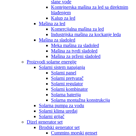
slane vode
Kontejnerska mašina za led sa direktnim
hlađenjem
Kalup za led
Mašina za led
Komercijalna mašina za led
Industrijska mašina za kockanje leda
Mašina za sladoled
Meka mašina za sladoled
Mašina za tvrdi sladoled
Mašina za prženi sladoled
Proizvodi solarne energije
Solarni sistem napajanja
Solarni panel
Solarni pretvarač
Solarni regulator
Solarni kombinator
Solarna baterija
Solarna montažna konstrukcija
Solarna pumpa za vodu
Solarni klima uređaj
Solarni grijač
Dizel generator set
Brodski generator set
Cummins morski genset