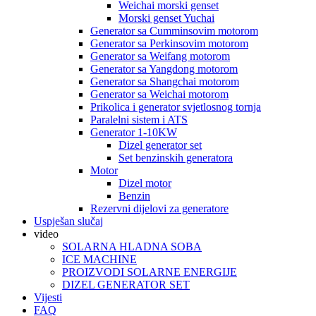
Weichai morski genset
Morski genset Yuchai
Generator sa Cumminsovim motorom
Generator sa Perkinsovim motorom
Generator sa Weifang motorom
Generator sa Yangdong motorom
Generator sa Shangchai motorom
Generator sa Weichai motorom
Prikolica i generator svjetlosnog tornja
Paralelni sistem i ATS
Generator 1-10KW
Dizel generator set
Set benzinskih generatora
Motor
Dizel motor
Benzin
Rezervni dijelovi za generatore
Uspješan slučaj
video
SOLARNA HLADNA SOBA
ICE MACHINE
PROIZVODI SOLARNE ENERGIJE
DIZEL GENERATOR SET
Vijesti
FAQ