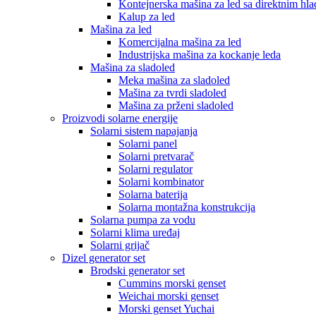
Kontejnerska mašina za led sa direktnim hl
Kalup za led
Mašina za led
Komercijalna mašina za led
Industrijska mašina za kockanje leda
Mašina za sladoled
Meka mašina za sladoled
Mašina za tvrdi sladoled
Mašina za prženi sladoled
Proizvodi solarne energije
Solarni sistem napajanja
Solarni panel
Solarni pretvarač
Solarni regulator
Solarni kombinator
Solarna baterija
Solarna montažna konstrukcija
Solarna pumpa za vodu
Solarni klima uređaj
Solarni grijač
Dizel generator set
Brodski generator set
Cummins morski genset
Weichai morski genset
Morski genset Yuchai