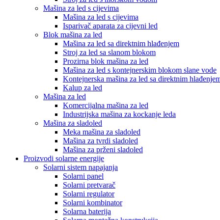
Mašina za led s cijevima
Mašina za led s cijevima
Isparivač aparata za cijevni led
Blok mašina za led
Mašina za led sa direktnim hlađenjem
Stroj za led sa slanom blokom
Prozirna blok mašina za led
Mašina za led s kontejnerskim blokom slane vode
Kontejnerska mašina za led sa direktnim hlađenje
Kalup za led
Mašina za led
Komercijalna mašina za led
Industrijska mašina za kockanje leda
Mašina za sladoled
Meka mašina za sladoled
Mašina za tvrdi sladoled
Mašina za prženi sladoled
Proizvodi solarne energije
Solarni sistem napajanja
Solarni panel
Solarni pretvarač
Solarni regulator
Solarni kombinator
Solarna baterija