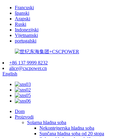
Francuski
španski
Arapski
Ruski
Indonezijski
Vijetnamski
portugalski
+86 137 9999 8232
alice@cscpower.cn
English
Dom
Proizvodi
Solarna hladna soba
Nekontejnerska hladna soba
Sunčana hladna soba od 20 stopa