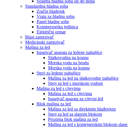
Solarna hladna soba od 40 stopa
Standardna hladna soba
Zračni hladnjak
Vrata za hladnu sobu
Panel hladne sobe
Kompresorska jedinica
Električni ormar
Blast zamrzivač
Medicinski zamrzivač
Mašina za led
Isparivač aparata za ledene pahuljice
Slatkovodna na kopnu
Morska voda na brodu
Morska voda na kopnu
Stroj za ledene pahuljice
Mašina za led na slatkovodne pahuljice
Stroj za led s morskom vodom
Mašina za led s cijevima
Mašina za led s cijevima
Isparivač aparata za cijevni led
Blok mašina za led
Mašina za led sa direktnim hlađenjem
Stroj za led sa slanom blokom
Prozirna blok mašina za led
Mašina za led s kontejnerskim blokom slane