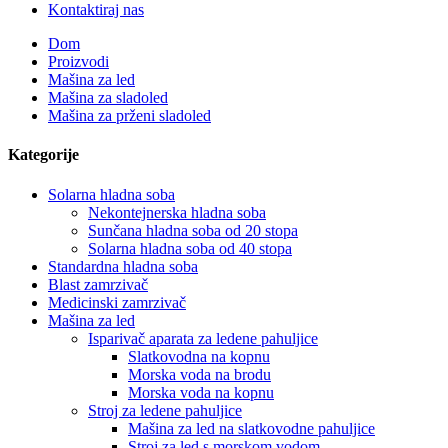
Kontaktiraj nas
Dom
Proizvodi
Mašina za led
Mašina za sladoled
Mašina za prženi sladoled
Kategorije
Solarna hladna soba
Nekontejnerska hladna soba
Sunčana hladna soba od 20 stopa
Solarna hladna soba od 40 stopa
Standardna hladna soba
Blast zamrzivač
Medicinski zamrzivač
Mašina za led
Isparivač aparata za ledene pahuljice
Slatkovodna na kopnu
Morska voda na brodu
Morska voda na kopnu
Stroj za ledene pahuljice
Mašina za led na slatkovodne pahuljice
Stroj za led s morskom vodom