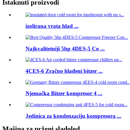
Istaknuti proizvodi
izolirana vrata hlad ...
Najkvalitetniji 5hp 4DES-5 Co ...
4CES-6 Zračno hlađeni bitzer ...
Njemačka Bitzer kompresor 4 ...
Jedinica za kondenzaciju kompresora ...
Mašina za prženi sladoled