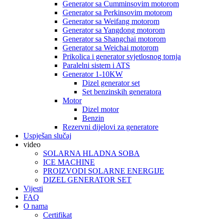
Generator sa Cumminsovim motorom
Generator sa Perkinsovim motorom
Generator sa Weifang motorom
Generator sa Yangdong motorom
Generator sa Shangchai motorom
Generator sa Weichai motorom
Prikolica i generator svjetlosnog tornja
Paralelni sistem i ATS
Generator 1-10KW
Dizel generator set
Set benzinskih generatora
Motor
Dizel motor
Benzin
Rezervni dijelovi za generatore
Uspješan slučaj
video
SOLARNA HLADNA SOBA
ICE MACHINE
PROIZVODI SOLARNE ENERGIJE
DIZEL GENERATOR SET
Vijesti
FAQ
O nama
Certifikat