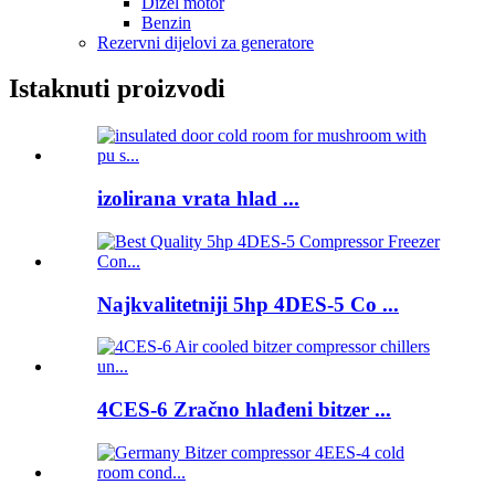
Dizel motor
Benzin
Rezervni dijelovi za generatore
Istaknuti proizvodi
izolirana vrata hlad ...
Najkvalitetniji 5hp 4DES-5 Co ...
4CES-6 Zračno hlađeni bitzer ...