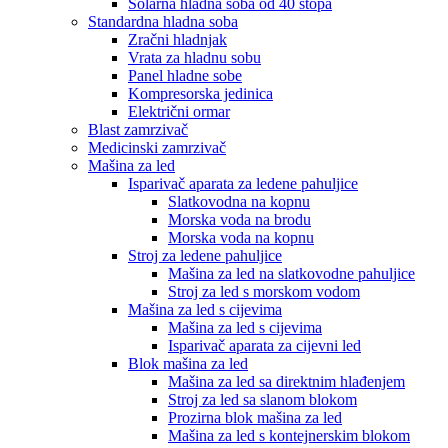
Solarna hladna soba od 40 stopa
Standardna hladna soba
Zračni hladnjak
Vrata za hladnu sobu
Panel hladne sobe
Kompresorska jedinica
Električni ormar
Blast zamrzivač
Medicinski zamrzivač
Mašina za led
Isparivač aparata za ledene pahuljice
Slatkovodna na kopnu
Morska voda na brodu
Morska voda na kopnu
Stroj za ledene pahuljice
Mašina za led na slatkovodne pahuljice
Stroj za led s morskom vodom
Mašina za led s cijevima
Mašina za led s cijevima
Isparivač aparata za cijevni led
Blok mašina za led
Mašina za led sa direktnim hlađenjem
Stroj za led sa slanom blokom
Prozirna blok mašina za led
Mašina za led s kontejnerskim blokom