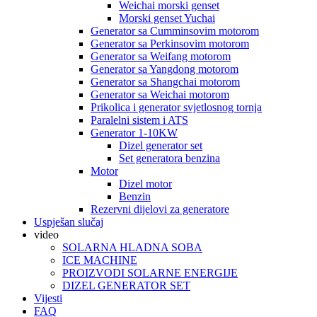
Weichai morski genset
Morski genset Yuchai
Generator sa Cumminsovim motorom
Generator sa Perkinsovim motorom
Generator sa Weifang motorom
Generator sa Yangdong motorom
Generator sa Shangchai motorom
Generator sa Weichai motorom
Prikolica i generator svjetlosnog tornja
Paralelni sistem i ATS
Generator 1-10KW
Dizel generator set
Set generatora benzina
Motor
Dizel motor
Benzin
Rezervni dijelovi za generatore
Uspješan slučaj
video
SOLARNA HLADNA SOBA
ICE MACHINE
PROIZVODI SOLARNE ENERGIJE
DIZEL GENERATOR SET
Vijesti
FAQ