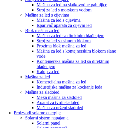
Mašina za led na slatkovodne pahuljice
Stroj za led s morskom vodom
Mašina za led s cijevima
Mašina za led s cijevima
Isparivač aparata za cijevni led
Blok mašina za led
Mašina za led sa direktnim hlađenjem
Stroj za led sa slanom blokom
Prozirna blok mašina za led
Mašina za led s kontejnerskim blokom slane
vode
Kontejnerska mašina za led sa direktnim
hlađenjem
Kalup za led
Mašina za led
Komercijalna mašina za led
Industrijska mašina za kockanje leda
Mašina za sladoled
Meka mašina za sladoled
Aparat za tvrdi sladoled
Mašina za prženi sladoled
Proizvodi solarne energije
Solarni sistem napajanja
Solarni panel