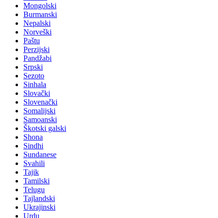
Mongolski
Burmanski
Nepalski
Norveški
Paštu
Perzijski
Pandžabi
Srpski
Sezoto
Sinhala
Slovački
Slovenački
Somalijski
Samoanski
Škotski galski
Shona
Sindhi
Sundanese
Svahili
Tajik
Tamilski
Telugu
Tajlandski
Ukrajinski
Urdu