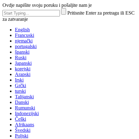
Ovdje napišite svoju poruku i pošaljite nam je
Pritisnite Enter za pretragu ili ESC
za zatvaranje
English
Francuski
njemački
portugalski
španski
Ruski
Japanski
korejski
Arapski
Irski
Grčki
turski
Talijanski
Danski
Rumunski
Indonezijski
Češki
Afrikaans
Švedski
Poljski