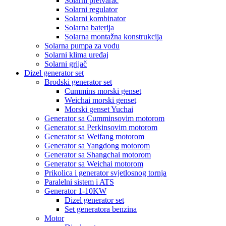
Solarni pretvarač
Solarni regulator
Solarni kombinator
Solarna baterija
Solarna montažna konstrukcija
Solarna pumpa za vodu
Solarni klima uređaj
Solarni grijač
Dizel generator set
Brodski generator set
Cummins morski genset
Weichai morski genset
Morski genset Yuchai
Generator sa Cumminsovim motorom
Generator sa Perkinsovim motorom
Generator sa Weifang motorom
Generator sa Yangdong motorom
Generator sa Shangchai motorom
Generator sa Weichai motorom
Prikolica i generator svjetlosnog tornja
Paralelni sistem i ATS
Generator 1-10KW
Dizel generator set
Set generatora benzina
Motor