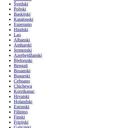
Švedski
Poljski
Baskijski
Katalonski
Esperanto
Hindski
Lao
Albanski
Amharski
Jermenski
Azerbejdžanski
Bjeloruski
Bengali
Bosanski
Bugarski
Cebuano
Chichewa
Korzikanac
Hrvatski
Holandski
Estonski
Filipino
Finski
Frizijski
Galicijski