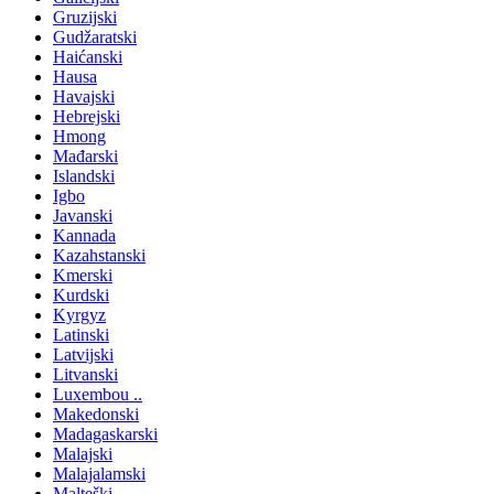
Gruzijski
Gudžaratski
Haićanski
Hausa
Havajski
Hebrejski
Hmong
Mađarski
Islandski
Igbo
Javanski
Kannada
Kazahstanski
Kmerski
Kurdski
Kyrgyz
Latinski
Latvijski
Litvanski
Luxembou ..
Makedonski
Madagaskarski
Malajski
Malajalamski
Malteški