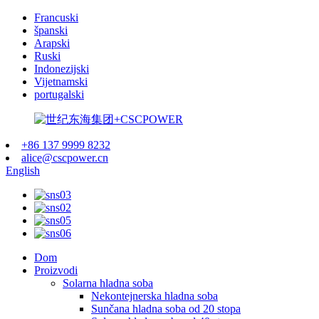
Francuski
španski
Arapski
Ruski
Indonezijski
Vijetnamski
portugalski
+86 137 9999 8232
alice@cscpower.cn
English
Dom
Proizvodi
Solarna hladna soba
Nekontejnerska hladna soba
Sunčana hladna soba od 20 stopa