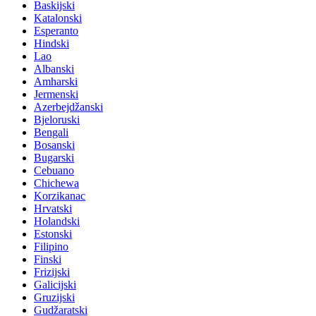
Baskijski
Katalonski
Esperanto
Hindski
Lao
Albanski
Amharski
Jermenski
Azerbejdžanski
Bjeloruski
Bengali
Bosanski
Bugarski
Cebuano
Chichewa
Korzikanac
Hrvatski
Holandski
Estonski
Filipino
Finski
Frizijski
Galicijski
Gruzijski
Gudžaratski