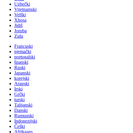
Uzbečki
Vijetnamski
Velški
Xhosa
Jidiš
Joruba
Zulu
Francuski
njemački
portugalski
španski
Ruski
Japanski
korejski
Arapski
Irski
Grčki
turski
Talijanski
Danski
Rumunski
Indonezijski
Češki
Afrikaans