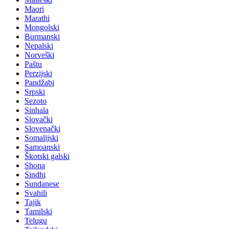
Maori
Marathi
Mongolski
Burmanski
Nepalski
Norveški
Paštu
Perzijski
Pandžabi
Srpski
Sezoto
Sinhala
Slovački
Slovenački
Somalijski
Samoanski
Škotski galski
Shona
Sindhi
Sundanese
Svahili
Tajik
Tamilski
Telugu