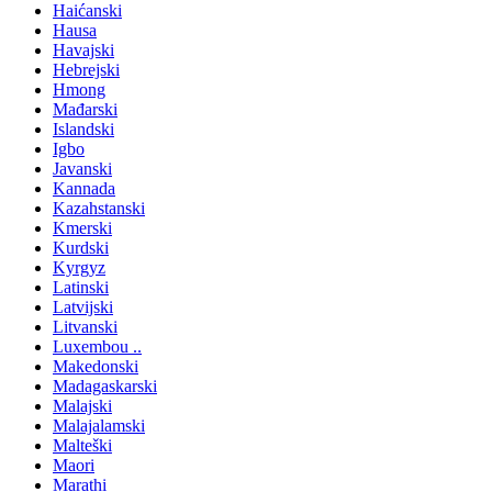
Haićanski
Hausa
Havajski
Hebrejski
Hmong
Mađarski
Islandski
Igbo
Javanski
Kannada
Kazahstanski
Kmerski
Kurdski
Kyrgyz
Latinski
Latvijski
Litvanski
Luxembou ..
Makedonski
Madagaskarski
Malajski
Malajalamski
Malteški
Maori
Marathi