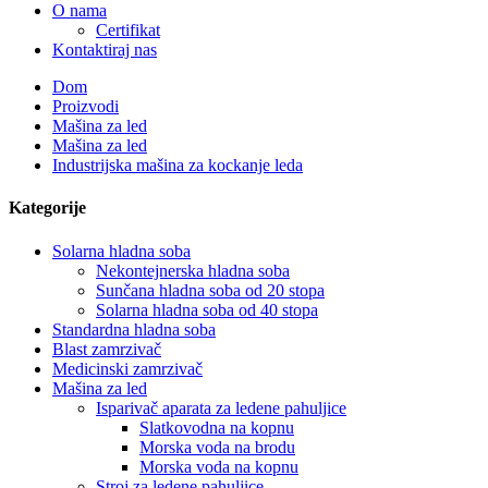
O nama
Certifikat
Kontaktiraj nas
Dom
Proizvodi
Mašina za led
Mašina za led
Industrijska mašina za kockanje leda
Kategorije
Solarna hladna soba
Nekontejnerska hladna soba
Sunčana hladna soba od 20 stopa
Solarna hladna soba od 40 stopa
Standardna hladna soba
Blast zamrzivač
Medicinski zamrzivač
Mašina za led
Isparivač aparata za ledene pahuljice
Slatkovodna na kopnu
Morska voda na brodu
Morska voda na kopnu
Stroj za ledene pahuljice