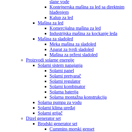
slane vode
Kontejnerska mašina za led sa direktnim
hlađenjem
Kalup za led
Mašina za led
Komercijalna mašina za led
Industrijska mašina za kockanje leda
Mašina za sladoled
Meka mašina za sladoled
Aparat za tvrdi sladoled
Mašina za prženi sladoled
Proizvodi solarne energije
Solarni sistem napajanja
Solarni panel
Solarni pretvarač
Solarni regulator
Solarni kombinator
Solarna baterija
Solarna montažna konstrukcija
Solarna pumpa za vodu
Solarni klima uređaj
Solarni grijač
Dizel generator set
Brodski generator set
Cummins morski genset