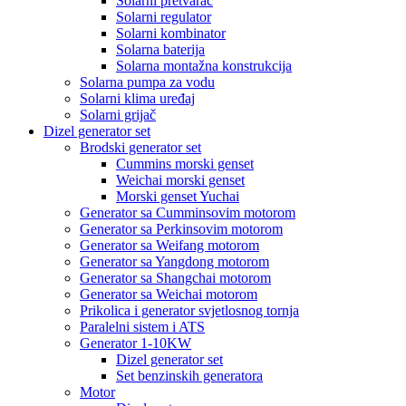
Solarni pretvarač
Solarni regulator
Solarni kombinator
Solarna baterija
Solarna montažna konstrukcija
Solarna pumpa za vodu
Solarni klima uređaj
Solarni grijač
Dizel generator set
Brodski generator set
Cummins morski genset
Weichai morski genset
Morski genset Yuchai
Generator sa Cumminsovim motorom
Generator sa Perkinsovim motorom
Generator sa Weifang motorom
Generator sa Yangdong motorom
Generator sa Shangchai motorom
Generator sa Weichai motorom
Prikolica i generator svjetlosnog tornja
Paralelni sistem i ATS
Generator 1-10KW
Dizel generator set
Set benzinskih generatora
Motor