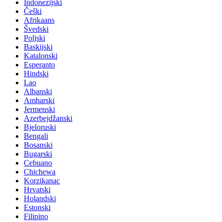
Indonezijski
Češki
Afrikaans
Švedski
Poljski
Baskijski
Katalonski
Esperanto
Hindski
Lao
Albanski
Amharski
Jermenski
Azerbejdžanski
Bjeloruski
Bengali
Bosanski
Bugarski
Cebuano
Chichewa
Korzikanac
Hrvatski
Holandski
Estonski
Filipino