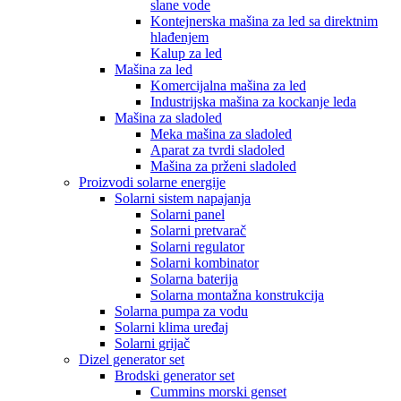
slane vode
Kontejnerska mašina za led sa direktnim
hlađenjem
Kalup za led
Mašina za led
Komercijalna mašina za led
Industrijska mašina za kockanje leda
Mašina za sladoled
Meka mašina za sladoled
Aparat za tvrdi sladoled
Mašina za prženi sladoled
Proizvodi solarne energije
Solarni sistem napajanja
Solarni panel
Solarni pretvarač
Solarni regulator
Solarni kombinator
Solarna baterija
Solarna montažna konstrukcija
Solarna pumpa za vodu
Solarni klima uređaj
Solarni grijač
Dizel generator set
Brodski generator set
Cummins morski genset