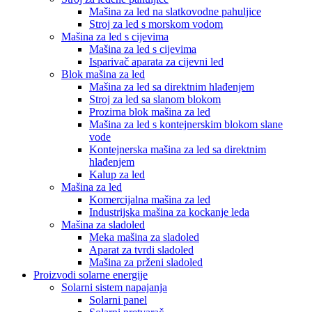
Mašina za led na slatkovodne pahuljice
Stroj za led s morskom vodom
Mašina za led s cijevima
Mašina za led s cijevima
Isparivač aparata za cijevni led
Blok mašina za led
Mašina za led sa direktnim hlađenjem
Stroj za led sa slanom blokom
Prozirna blok mašina za led
Mašina za led s kontejnerskim blokom slane
vode
Kontejnerska mašina za led sa direktnim
hlađenjem
Kalup za led
Mašina za led
Komercijalna mašina za led
Industrijska mašina za kockanje leda
Mašina za sladoled
Meka mašina za sladoled
Aparat za tvrdi sladoled
Mašina za prženi sladoled
Proizvodi solarne energije
Solarni sistem napajanja
Solarni panel