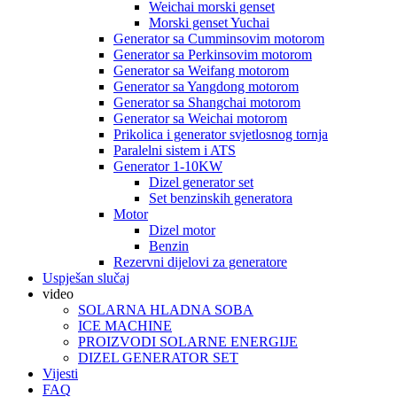
Weichai morski genset
Morski genset Yuchai
Generator sa Cumminsovim motorom
Generator sa Perkinsovim motorom
Generator sa Weifang motorom
Generator sa Yangdong motorom
Generator sa Shangchai motorom
Generator sa Weichai motorom
Prikolica i generator svjetlosnog tornja
Paralelni sistem i ATS
Generator 1-10KW
Dizel generator set
Set benzinskih generatora
Motor
Dizel motor
Benzin
Rezervni dijelovi za generatore
Uspješan slučaj
video
SOLARNA HLADNA SOBA
ICE MACHINE
PROIZVODI SOLARNE ENERGIJE
DIZEL GENERATOR SET
Vijesti
FAQ