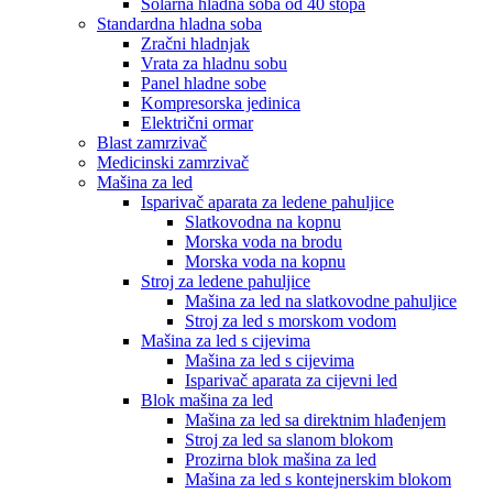
Solarna hladna soba od 40 stopa
Standardna hladna soba
Zračni hladnjak
Vrata za hladnu sobu
Panel hladne sobe
Kompresorska jedinica
Električni ormar
Blast zamrzivač
Medicinski zamrzivač
Mašina za led
Isparivač aparata za ledene pahuljice
Slatkovodna na kopnu
Morska voda na brodu
Morska voda na kopnu
Stroj za ledene pahuljice
Mašina za led na slatkovodne pahuljice
Stroj za led s morskom vodom
Mašina za led s cijevima
Mašina za led s cijevima
Isparivač aparata za cijevni led
Blok mašina za led
Mašina za led sa direktnim hlađenjem
Stroj za led sa slanom blokom
Prozirna blok mašina za led
Mašina za led s kontejnerskim blokom