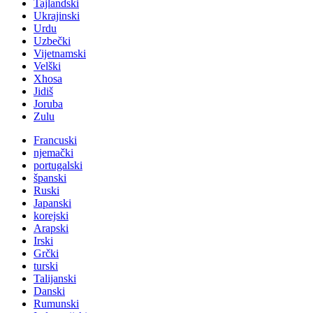
Tajlandski
Ukrajinski
Urdu
Uzbečki
Vijetnamski
Velški
Xhosa
Jidiš
Joruba
Zulu
Francuski
njemački
portugalski
španski
Ruski
Japanski
korejski
Arapski
Irski
Grčki
turski
Talijanski
Danski
Rumunski