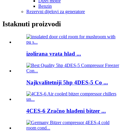
Dizel motor
Benzin
Rezervni dijelovi za generatore
Istaknuti proizvodi
izolirana vrata hlad ...
Najkvalitetniji 5hp 4DES-5 Co ...
4CES-6 Zračno hlađeni bitzer ...