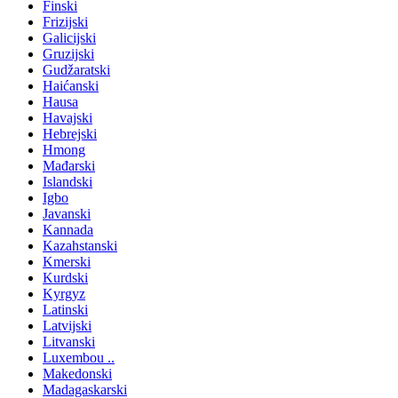
Finski
Frizijski
Galicijski
Gruzijski
Gudžaratski
Haićanski
Hausa
Havajski
Hebrejski
Hmong
Mađarski
Islandski
Igbo
Javanski
Kannada
Kazahstanski
Kmerski
Kurdski
Kyrgyz
Latinski
Latvijski
Litvanski
Luxembou ..
Makedonski
Madagaskarski