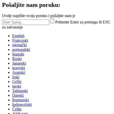
Pošaljite nam poruku:
Ovdje napišite svoju poruku i pošaljite nam je
Pritisnite Enter za pretragu ili ESC
za zatvaranje
English
Francuski
njemački
portugalski
španski
Ruski
Japanski
korejski
Arapski
Irski
Grčki
turski
Talijanski
Danski
Rumunski
Indonezijski
Češki
Afrikaans