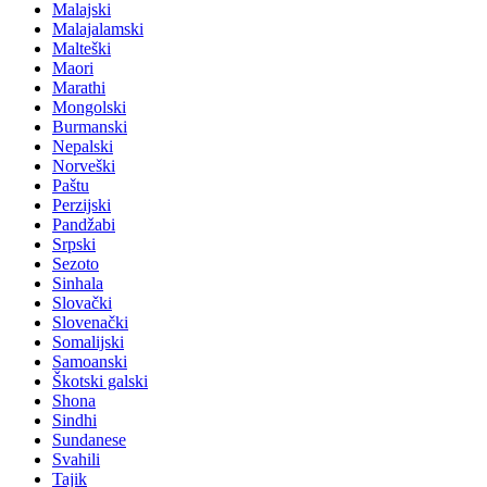
Malajski
Malajalamski
Malteški
Maori
Marathi
Mongolski
Burmanski
Nepalski
Norveški
Paštu
Perzijski
Pandžabi
Srpski
Sezoto
Sinhala
Slovački
Slovenački
Somalijski
Samoanski
Škotski galski
Shona
Sindhi
Sundanese
Svahili
Tajik