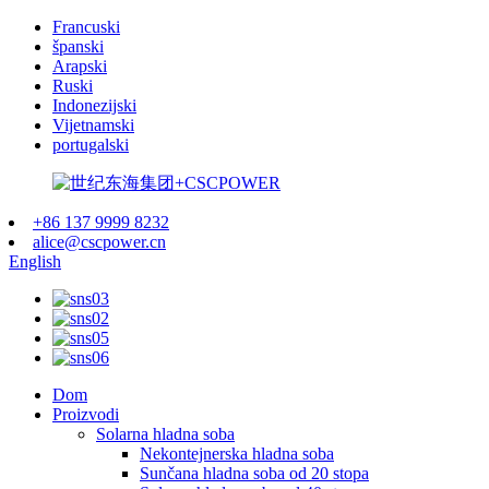
Francuski
španski
Arapski
Ruski
Indonezijski
Vijetnamski
portugalski
+86 137 9999 8232
alice@cscpower.cn
English
Dom
Proizvodi
Solarna hladna soba
Nekontejnerska hladna soba
Sunčana hladna soba od 20 stopa