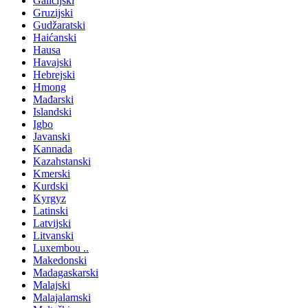
Galicijski
Gruzijski
Gudžaratski
Haićanski
Hausa
Havajski
Hebrejski
Hmong
Mađarski
Islandski
Igbo
Javanski
Kannada
Kazahstanski
Kmerski
Kurdski
Kyrgyz
Latinski
Latvijski
Litvanski
Luxembou ..
Makedonski
Madagaskarski
Malajski
Malajalamski