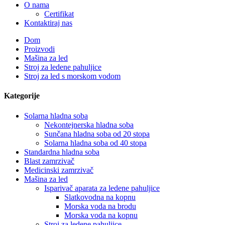
O nama
Certifikat
Kontaktiraj nas
Dom
Proizvodi
Mašina za led
Stroj za ledene pahuljice
Stroj za led s morskom vodom
Kategorije
Solarna hladna soba
Nekontejnerska hladna soba
Sunčana hladna soba od 20 stopa
Solarna hladna soba od 40 stopa
Standardna hladna soba
Blast zamrzivač
Medicinski zamrzivač
Mašina za led
Isparivač aparata za ledene pahuljice
Slatkovodna na kopnu
Morska voda na brodu
Morska voda na kopnu
Stroj za ledene pahuljice