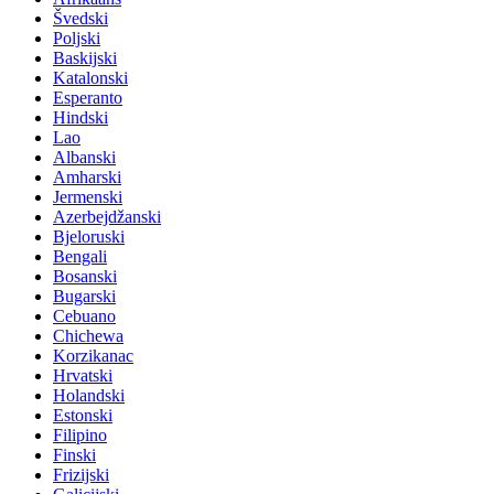
Švedski
Poljski
Baskijski
Katalonski
Esperanto
Hindski
Lao
Albanski
Amharski
Jermenski
Azerbejdžanski
Bjeloruski
Bengali
Bosanski
Bugarski
Cebuano
Chichewa
Korzikanac
Hrvatski
Holandski
Estonski
Filipino
Finski
Frizijski