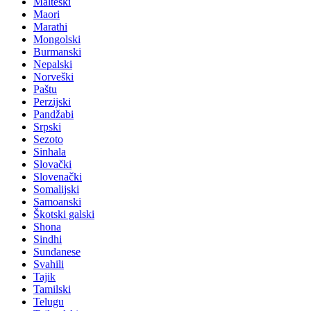
Malteški
Maori
Marathi
Mongolski
Burmanski
Nepalski
Norveški
Paštu
Perzijski
Pandžabi
Srpski
Sezoto
Sinhala
Slovački
Slovenački
Somalijski
Samoanski
Škotski galski
Shona
Sindhi
Sundanese
Svahili
Tajik
Tamilski
Telugu