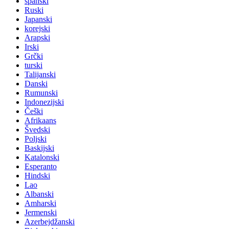
španski
Ruski
Japanski
korejski
Arapski
Irski
Grčki
turski
Talijanski
Danski
Rumunski
Indonezijski
Češki
Afrikaans
Švedski
Poljski
Baskijski
Katalonski
Esperanto
Hindski
Lao
Albanski
Amharski
Jermenski
Azerbejdžanski