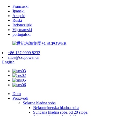
Francuski
španski
Arapski
Ruski
Indonezijski
Vijetnamski
portugalski
+86 137 9999 8232
alice@cscpower.cn
English
Dom
Proizvodi
Solarna hladna soba
Nekontejnerska hladna soba
Sunčana hladna soba od 20 stopa