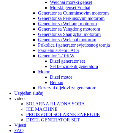
Weichai morski genset
Morski genset Yuchai
Generator sa Cumminsovim motorom
Generator sa Perkinsovim motorom
Generator sa Weifang motorom
Generator sa Yangdong motorom
Generator sa Shangchai motorom
Generator sa Weichai motorom
Prikolica i generator svjetlosnog tornja
Paralelni sistem i ATS
Generator 1-10KW
Dizel generator set
Set benzinskih generatora
Motor
Dizel motor
Benzin
Rezervni dijelovi za generatore
Uspješan slučaj
video
SOLARNA HLADNA SOBA
ICE MACHINE
PROIZVODI SOLARNE ENERGIJE
DIZEL GENERATOR SET
Vijesti
FAQ