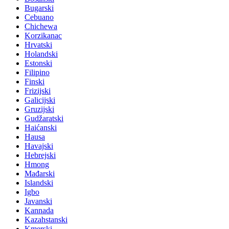
Bugarski
Cebuano
Chichewa
Korzikanac
Hrvatski
Holandski
Estonski
Filipino
Finski
Frizijski
Galicijski
Gruzijski
Gudžaratski
Haićanski
Hausa
Havajski
Hebrejski
Hmong
Mađarski
Islandski
Igbo
Javanski
Kannada
Kazahstanski
Kmerski