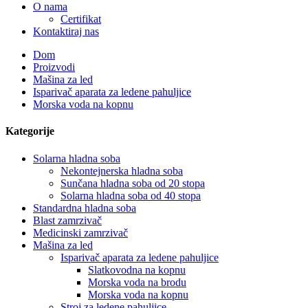
O nama
Certifikat
Kontaktiraj nas
Dom
Proizvodi
Mašina za led
Isparivač aparata za ledene pahuljice
Morska voda na kopnu
Kategorije
Solarna hladna soba
Nekontejnerska hladna soba
Sunčana hladna soba od 20 stopa
Solarna hladna soba od 40 stopa
Standardna hladna soba
Blast zamrzivač
Medicinski zamrzivač
Mašina za led
Isparivač aparata za ledene pahuljice
Slatkovodna na kopnu
Morska voda na brodu
Morska voda na kopnu
Stroj za ledene pahuljice