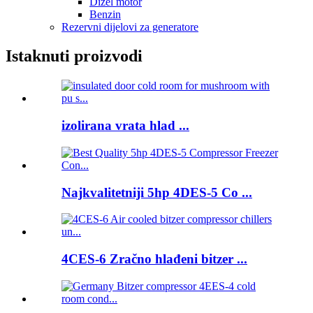
Dizel motor
Benzin
Rezervni dijelovi za generatore
Istaknuti proizvodi
izolirana vrata hlad ...
Najkvalitetniji 5hp 4DES-5 Co ...
4CES-6 Zračno hlađeni bitzer ...