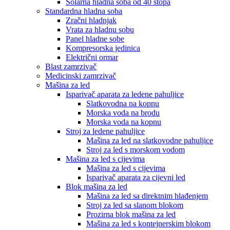
Solarna hladna soba od 40 stopa
Standardna hladna soba
Zračni hladnjak
Vrata za hladnu sobu
Panel hladne sobe
Kompresorska jedinica
Električni ormar
Blast zamrzivač
Medicinski zamrzivač
Mašina za led
Isparivač aparata za ledene pahuljice
Slatkovodna na kopnu
Morska voda na brodu
Morska voda na kopnu
Stroj za ledene pahuljice
Mašina za led na slatkovodne pahuljice
Stroj za led s morskom vodom
Mašina za led s cijevima
Mašina za led s cijevima
Isparivač aparata za cijevni led
Blok mašina za led
Mašina za led sa direktnim hlađenjem
Stroj za led sa slanom blokom
Prozirna blok mašina za led
Mašina za led s kontejnerskim blokom