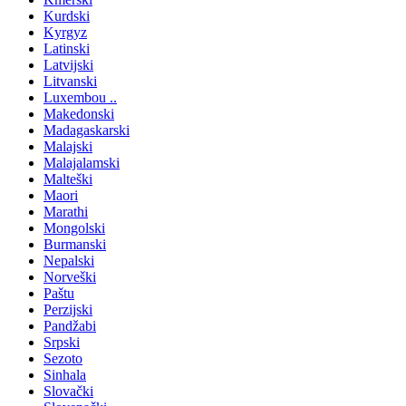
Kurdski
Kyrgyz
Latinski
Latvijski
Litvanski
Luxembou ..
Makedonski
Madagaskarski
Malajski
Malajalamski
Malteški
Maori
Marathi
Mongolski
Burmanski
Nepalski
Norveški
Paštu
Perzijski
Pandžabi
Srpski
Sezoto
Sinhala
Slovački