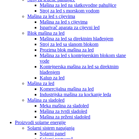
Mašina za led na slatkovodne pahuljice
Stroj za led s morskom vodom
Mašina za led s cijevima
Mašina za led s cijevima
Isparivač aparata za cijevni led
Blok mašina za led
Mašina za led sa direktnim hlađenjem
Stroj za led sa slanom blokom
Prozirna blok mašina za led
Mašina za led s kontejnerskim blokom slane
vode
Kontejnerska mašina za led sa direktnim
hlađenjem
Kalup za led
Mašina za led
Komercijalna mašina za led
Industrijska mašina za kockanje leda
Mašina za sladoled
Meka mašina za sladoled
Mašina za tvrdi sladoled
Mašina za prženi sladoled
Proizvodi solarne energije
Solarni sistem napajanja
Solarni panel