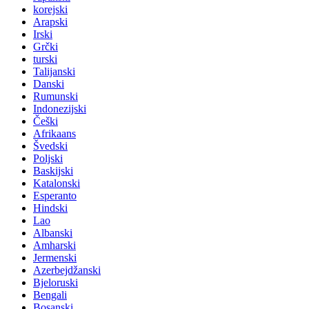
korejski
Arapski
Irski
Grčki
turski
Talijanski
Danski
Rumunski
Indonezijski
Češki
Afrikaans
Švedski
Poljski
Baskijski
Katalonski
Esperanto
Hindski
Lao
Albanski
Amharski
Jermenski
Azerbejdžanski
Bjeloruski
Bengali
Bosanski