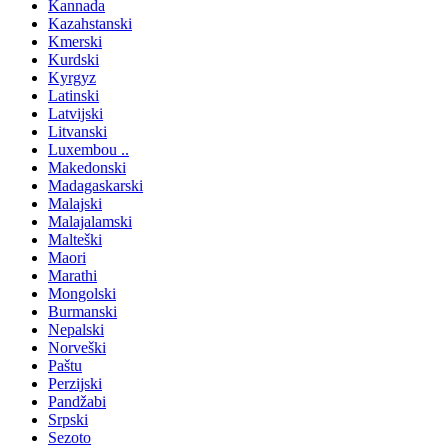
Kannada
Kazahstanski
Kmerski
Kurdski
Kyrgyz
Latinski
Latvijski
Litvanski
Luxembou ..
Makedonski
Madagaskarski
Malajski
Malajalamski
Malteški
Maori
Marathi
Mongolski
Burmanski
Nepalski
Norveški
Paštu
Perzijski
Pandžabi
Srpski
Sezoto