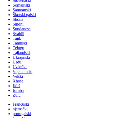
Slovenački
Somalijski
Samoanski
Škotski galski
Shona
Sindhi
Sundanese
Svahili
Tajik
Tamilski
Telugu
Tajlandski
Ukrajinski
Urdu
Uzbečki
Vijetnamski
Velški
Xhosa
Jidiš
Joruba
Zulu
Francuski
njemački
portugalski