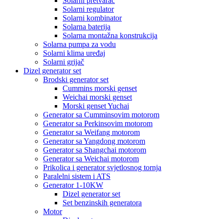
Solarni pretvarač
Solarni regulator
Solarni kombinator
Solarna baterija
Solarna montažna konstrukcija
Solarna pumpa za vodu
Solarni klima uređaj
Solarni grijač
Dizel generator set
Brodski generator set
Cummins morski genset
Weichai morski genset
Morski genset Yuchai
Generator sa Cumminsovim motorom
Generator sa Perkinsovim motorom
Generator sa Weifang motorom
Generator sa Yangdong motorom
Generator sa Shangchai motorom
Generator sa Weichai motorom
Prikolica i generator svjetlosnog tornja
Paralelni sistem i ATS
Generator 1-10KW
Dizel generator set
Set benzinskih generatora
Motor