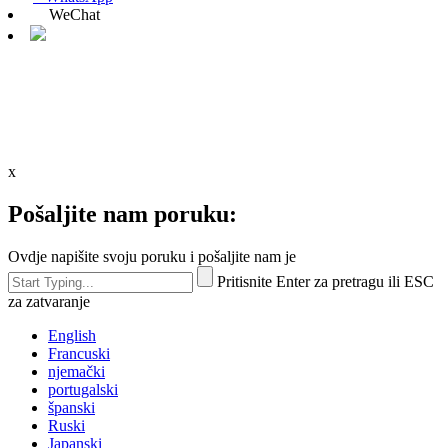
WeChat
x
Pošaljite nam poruku:
Ovdje napišite svoju poruku i pošaljite nam je
Pritisnite Enter za pretragu ili ESC
za zatvaranje
English
Francuski
njemački
portugalski
španski
Ruski
Japanski