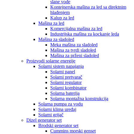
slane vode
Kontejnerska mašina za led sa direktnim
hlađenjem
Kalup za led
Mašina za led
Komercijalna mašina za led
Industrijska mašina za kockanje leda
Mašina za sladoled
Meka mašina za sladoled
Mašina za tvrdi sladoled
Mašina za prženi sladoled
Proizvodi solarne energije
Solarni sistem napajanja
Solarni panel
Solarni pretvarač
Solarni regulator
Solarni kombinator
Solarna baterija
Solarna montažna konstrukcija
Solarna pumpa za vodu
Solarni klima uređaj
Solarni grijač
Dizel generator set
Brodski generator set
Cummins morski genset