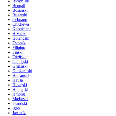
Bjeloruski
Bengali
Bosanski
Bugarski
Cebuano
Chichewa
Korzikanac
Hrvatski
Holandski
Estonski
Filipino
Finski
Frizijski
Galicijski
Gruzijski
Gudžaratski
Haićanski
Hausa
Havajski
Hebrejski
Hmong
Mađarski
Islandski
Igbo
Javanski