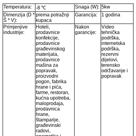
Temperatura:
Snaga (W):
5kw
-8 ℃
Dimenzija (D *
prema potražnji
Garancija:
1 godina
Š * V):
kupaca
Primjenjive
Hoteli,
Nakon
Video
industrije:
prodavnice
garancije:
tehnička
konfekcije,
podrška,
prodavnice
internetska
građevinskog
podrška,
materijala,
rezervni
prodavnice
dijelovi,
mašina za
terensko
popravak,
održavanje i
proizvodni
popravak
pogon, fabrika
hrane i pića,
farme, restoran,
kućna upotreba,
maloprodaja,
prodavnica
hrane,
štamparije,
građevinski
radovi,