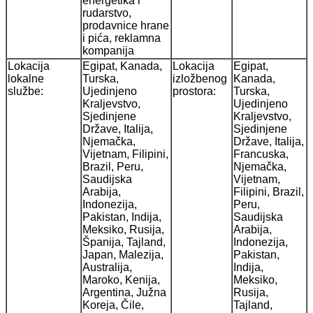
energetika i
rudarstvo,
prodavnice hrane
i pića, reklamna
kompanija
Lokacija
Egipat, Kanada,
Lokacija
Egipat,
lokalne
Turska,
izložbenog
Kanada,
službe:
Ujedinjeno
prostora:
Turska,
Kraljevstvo,
Ujedinjeno
Sjedinjene
Kraljevstvo,
Države, Italija,
Sjedinjene
Njemačka,
Države, Italija,
Vijetnam, Filipini,
Francuska,
Brazil, Peru,
Njemačka,
Saudijska
Vijetnam,
Arabija,
Filipini, Brazil,
Indonezija,
Peru,
Pakistan, Indija,
Saudijska
Meksiko, Rusija,
Arabija,
Španija, Tajland,
Indonezija,
Japan, Malezija,
Pakistan,
Australija,
Indija,
Maroko, Kenija,
Meksiko,
Argentina, Južna
Rusija,
Koreja, Čile,
Tajland,