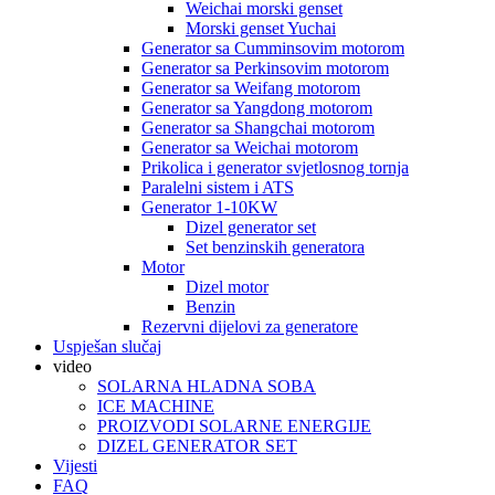
Weichai morski genset
Morski genset Yuchai
Generator sa Cumminsovim motorom
Generator sa Perkinsovim motorom
Generator sa Weifang motorom
Generator sa Yangdong motorom
Generator sa Shangchai motorom
Generator sa Weichai motorom
Prikolica i generator svjetlosnog tornja
Paralelni sistem i ATS
Generator 1-10KW
Dizel generator set
Set benzinskih generatora
Motor
Dizel motor
Benzin
Rezervni dijelovi za generatore
Uspješan slučaj
video
SOLARNA HLADNA SOBA
ICE MACHINE
PROIZVODI SOLARNE ENERGIJE
DIZEL GENERATOR SET
Vijesti
FAQ