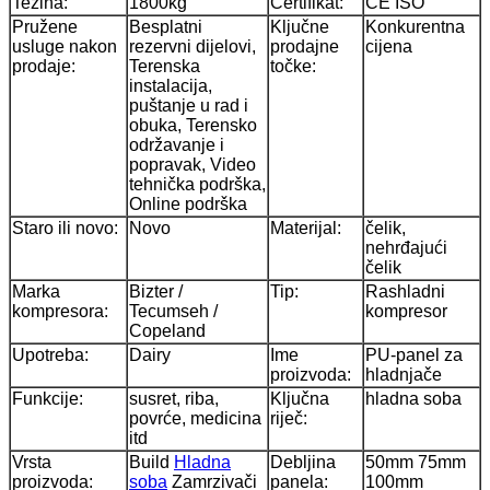
Težina:
1800kg
Certifikat:
CE ISO
Pružene
Besplatni
Ključne
Konkurentna
usluge nakon
rezervni dijelovi,
prodajne
cijena
prodaje:
Terenska
točke:
instalacija,
puštanje u rad i
obuka, Terensko
održavanje i
popravak, Video
tehnička podrška,
Online podrška
Staro ili novo:
Novo
Materijal:
čelik,
nehrđajući
čelik
Marka
Bizter /
Tip:
Rashladni
kompresora:
Tecumseh /
kompresor
Copeland
Upotreba:
Dairy
Ime
PU-panel za
proizvoda:
hladnjače
Funkcije:
susret, riba,
Ključna
hladna soba
povrće, medicina
riječ:
itd
Vrsta
Build
Hladna
Debljina
50mm 75mm
proizvoda:
soba
Zamrzivači
panela:
100mm