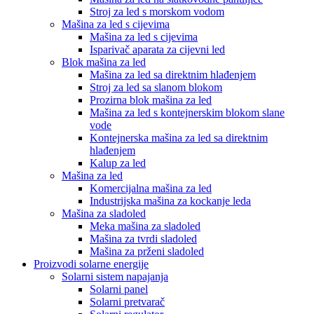
Stroj za led s morskom vodom
Mašina za led s cijevima
Mašina za led s cijevima
Isparivač aparata za cijevni led
Blok mašina za led
Mašina za led sa direktnim hlađenjem
Stroj za led sa slanom blokom
Prozirna blok mašina za led
Mašina za led s kontejnerskim blokom slane
vode
Kontejnerska mašina za led sa direktnim
hlađenjem
Kalup za led
Mašina za led
Komercijalna mašina za led
Industrijska mašina za kockanje leda
Mašina za sladoled
Meka mašina za sladoled
Mašina za tvrdi sladoled
Mašina za prženi sladoled
Proizvodi solarne energije
Solarni sistem napajanja
Solarni panel
Solarni pretvarač