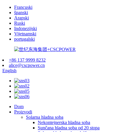
Francuski
španski
Arapski
Ruski
Indonezijski
Vijetnamski
portugalski
+86 137 9999 8232
alice@cscpower.cn
English
Dom
Proizvodi
Solarna hladna soba
Nekontejnerska hladna soba
Sunčana hladna soba od 20 stopa