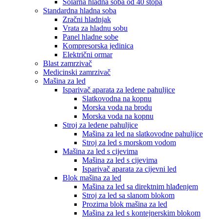
Solarna hladna soba od 40 stopa
Standardna hladna soba
Zračni hladnjak
Vrata za hladnu sobu
Panel hladne sobe
Kompresorska jedinica
Električni ormar
Blast zamrzivač
Medicinski zamrzivač
Mašina za led
Isparivač aparata za ledene pahuljice
Slatkovodna na kopnu
Morska voda na brodu
Morska voda na kopnu
Stroj za ledene pahuljice
Mašina za led na slatkovodne pahuljice
Stroj za led s morskom vodom
Mašina za led s cijevima
Mašina za led s cijevima
Isparivač aparata za cijevni led
Blok mašina za led
Mašina za led sa direktnim hlađenjem
Stroj za led sa slanom blokom
Prozirna blok mašina za led
Mašina za led s kontejnerskim blokom