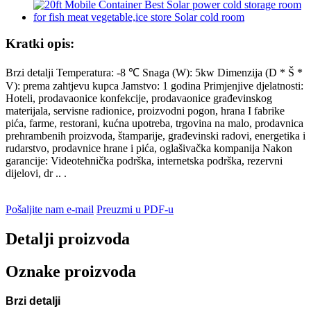
Kratki opis:
Brzi detalji Temperatura: -8 ℃ Snaga (W): 5kw Dimenzija (D * Š *
V): prema zahtjevu kupca Jamstvo: 1 godina Primjenjive djelatnosti:
Hoteli, prodavaonice konfekcije, prodavaonice građevinskog
materijala, servisne radionice, proizvodni pogon, hrana I fabrike
pića, farme, restorani, kućna upotreba, trgovina na malo, prodavnica
prehrambenih proizvoda, štamparije, građevinski radovi, energetika i
rudarstvo, prodavnice hrane i pića, oglašivačka kompanija Nakon
garancije: Videotehnička podrška, internetska podrška, rezervni
dijelovi, dr .. .
Pošaljite nam e-mail
Preuzmi u PDF-u
Detalji proizvoda
Oznake proizvoda
Brzi detalji