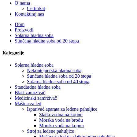
O nama
Certifikat
Kontaktiraj nas
Dom
Proizvodi
Solarna hladna soba
Sunčana hladna soba od 20 stopa
Kategorije
Solarna hladna soba
Nekontejnerska hladna soba
Sunčana hladna soba od 20 stopa
Solarna hladna soba od 40 stopa
Standardna hladna soba
Blast zamrzivač
Medicinski zamrzivač
Mašina za led
Isparivač aparata za ledene pahuljice
Slatkovodna na kopnu
Morska voda na brodu
Morska voda na kopnu
Stroj za ledene pahuljice
Mašina za led na slatkovodne pahuljice