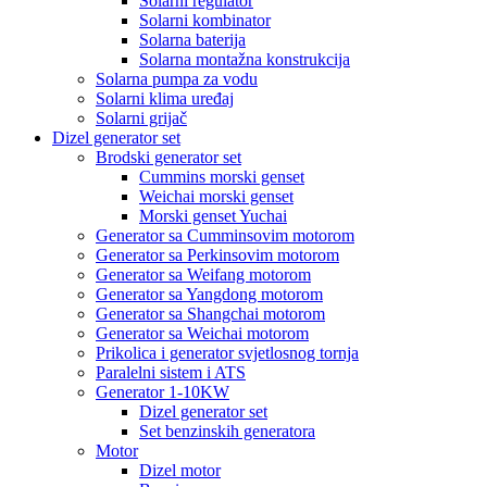
Solarni regulator
Solarni kombinator
Solarna baterija
Solarna montažna konstrukcija
Solarna pumpa za vodu
Solarni klima uređaj
Solarni grijač
Dizel generator set
Brodski generator set
Cummins morski genset
Weichai morski genset
Morski genset Yuchai
Generator sa Cumminsovim motorom
Generator sa Perkinsovim motorom
Generator sa Weifang motorom
Generator sa Yangdong motorom
Generator sa Shangchai motorom
Generator sa Weichai motorom
Prikolica i generator svjetlosnog tornja
Paralelni sistem i ATS
Generator 1-10KW
Dizel generator set
Set benzinskih generatora
Motor
Dizel motor