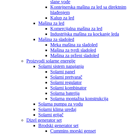
slane vode
Kontejnerska mašina za led sa direktnim
hlađenjem
Kalup za led
Mašina za led
Komercijalna mašina za led
Industrijska mašina za kockanje leda
Mašina za sladoled
Meka mašina za sladoled
Mašina za tvrdi sladoled
Mašina za prženi sladoled
Proizvodi solarne energije
Solarni sistem napajanja
Solarni panel
Solarni pretvarač
Solarni regulator
Solarni kombinator
Solarna baterija
Solarna montažna konstrukcija
Solarna pumpa za vodu
Solarni klima uređaj
Solarni grijač
Dizel generator set
Brodski generator set
Cummins morski genset