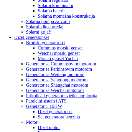
Solarni regulator
Solarni kombinator
Solarna baterija
Solarna montažna konstrukcija
Solarna pumpa za vodu
Solarni klima uređaj
Solarni grijač
Dizel generator set
Brodski generator set
Cummins morski genset
Weichai morski genset
Morski genset Yuchai
Generator sa Cumminsovim motorom
Generator sa Perkinsovim motorom
Generator sa Weifang motorom
Generator sa Yangdong motorom
Generator sa Shangchai motorom
Generator sa Weichai motorom
Prikolica i generator svjetlosnog tornja
Paralelni sistem i ATS
Generator 1-10KW
Dizel generator set
Set generatora benzina
Motor
Dizel motor