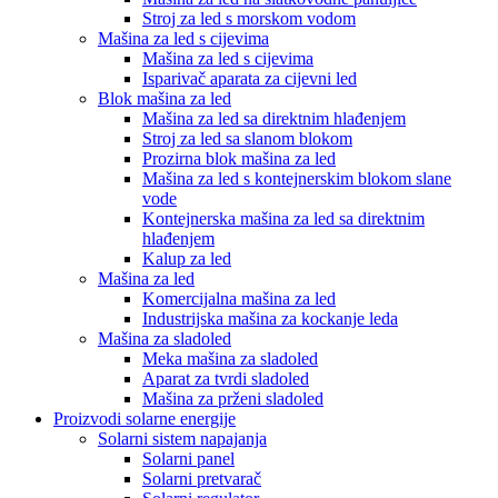
Stroj za led s morskom vodom
Mašina za led s cijevima
Mašina za led s cijevima
Isparivač aparata za cijevni led
Blok mašina za led
Mašina za led sa direktnim hlađenjem
Stroj za led sa slanom blokom
Prozirna blok mašina za led
Mašina za led s kontejnerskim blokom slane
vode
Kontejnerska mašina za led sa direktnim
hlađenjem
Kalup za led
Mašina za led
Komercijalna mašina za led
Industrijska mašina za kockanje leda
Mašina za sladoled
Meka mašina za sladoled
Aparat za tvrdi sladoled
Mašina za prženi sladoled
Proizvodi solarne energije
Solarni sistem napajanja
Solarni panel
Solarni pretvarač