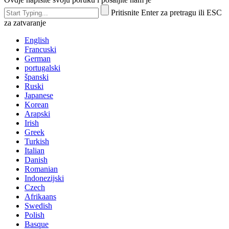
Pritisnite Enter za pretragu ili ESC
za zatvaranje
English
Francuski
German
portugalski
španski
Ruski
Japanese
Korean
Arapski
Irish
Greek
Turkish
Italian
Danish
Romanian
Indonezijski
Czech
Afrikaans
Swedish
Polish
Basque