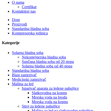
O nama
Certifikat
Kontaktiraj nas
Dom
Proizvodi
Standardna hladna soba
Kompresorska jedinica
Kategorije
Solarna hladna soba
Nekontejnerska hladna soba
Sunčana hladna soba od 20 stopa
Solarna hladna soba od 40 stopa
Standardna hladna soba
Blast zamrzivač
Medicinski zamrzivač
Mašina za led
Isparivač aparata za ledene pahuljice
Slatkovodna na kopnu
Morska voda na brodu
Morska voda na kopnu
Stroj za ledene pahuljice
Mašina za led na slatkovodne pahuljice