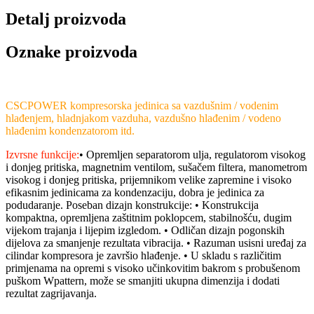
Detalj proizvoda
Oznake proizvoda
CSCPOWER kompresorska jedinica sa vazdušnim / vodenim
hlađenjem, hladnjakom vazduha, vazdušno hlađenim / vodeno
hlađenim kondenzatorom itd.
Izvrsne funkcije:
• Opremljen separatorom ulja, regulatorom visokog
i donjeg pritiska, magnetnim ventilom, sušačem filtera, manometrom
visokog i donjeg pritiska, prijemnikom velike zapremine i visoko
efikasnim jedinicama za kondenzaciju, dobra je jedinica za
podudaranje. Poseban dizajn konstrukcije: • Konstrukcija
kompaktna, opremljena zaštitnim poklopcem, stabilnošću, dugim
vijekom trajanja i lijepim izgledom. • Odličan dizajn pogonskih
dijelova za smanjenje rezultata vibracija. • Razuman usisni uređaj za
cilindar kompresora je završio hlađenje. • U skladu s različitim
primjenama na opremi s visoko učinkovitim bakrom s probušenom
puškom Wpattern, može se smanjiti ukupna dimenzija i dodati
rezultat zagrijavanja.