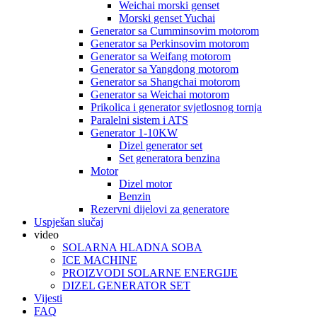
Weichai morski genset
Morski genset Yuchai
Generator sa Cumminsovim motorom
Generator sa Perkinsovim motorom
Generator sa Weifang motorom
Generator sa Yangdong motorom
Generator sa Shangchai motorom
Generator sa Weichai motorom
Prikolica i generator svjetlosnog tornja
Paralelni sistem i ATS
Generator 1-10KW
Dizel generator set
Set generatora benzina
Motor
Dizel motor
Benzin
Rezervni dijelovi za generatore
Uspješan slučaj
video
SOLARNA HLADNA SOBA
ICE MACHINE
PROIZVODI SOLARNE ENERGIJE
DIZEL GENERATOR SET
Vijesti
FAQ