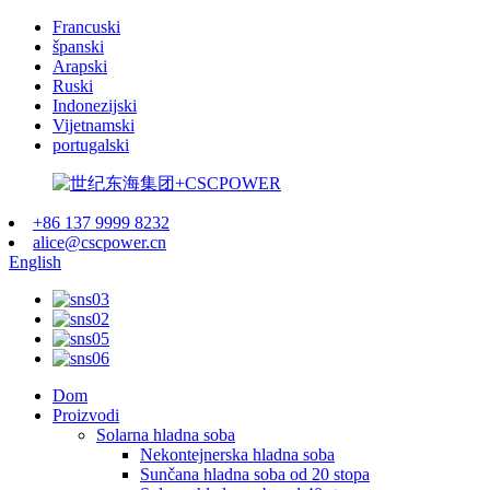
Francuski
španski
Arapski
Ruski
Indonezijski
Vijetnamski
portugalski
+86 137 9999 8232
alice@cscpower.cn
English
Dom
Proizvodi
Solarna hladna soba
Nekontejnerska hladna soba
Sunčana hladna soba od 20 stopa