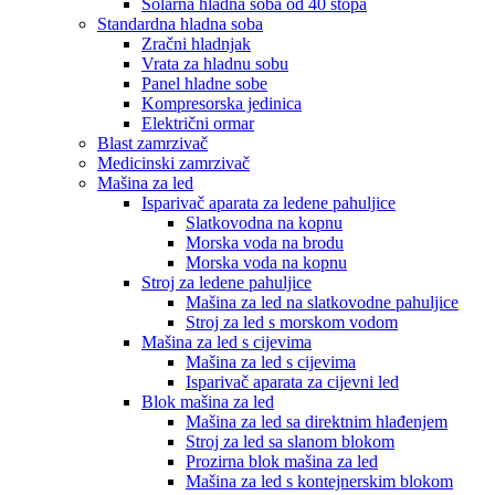
Solarna hladna soba od 40 stopa
Standardna hladna soba
Zračni hladnjak
Vrata za hladnu sobu
Panel hladne sobe
Kompresorska jedinica
Električni ormar
Blast zamrzivač
Medicinski zamrzivač
Mašina za led
Isparivač aparata za ledene pahuljice
Slatkovodna na kopnu
Morska voda na brodu
Morska voda na kopnu
Stroj za ledene pahuljice
Mašina za led na slatkovodne pahuljice
Stroj za led s morskom vodom
Mašina za led s cijevima
Mašina za led s cijevima
Isparivač aparata za cijevni led
Blok mašina za led
Mašina za led sa direktnim hlađenjem
Stroj za led sa slanom blokom
Prozirna blok mašina za led
Mašina za led s kontejnerskim blokom