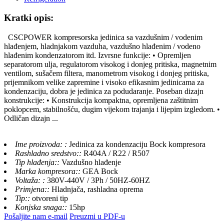
Kratki opis:
CSCPOWER kompresorska jedinica sa vazdušnim / vodenim
hlađenjem, hladnjakom vazduha, vazdušno hlađenim / vodeno
hlađenim kondenzatorom itd. Izvrsne funkcije: • Opremljen
separatorom ulja, regulatorom visokog i donjeg pritiska, magnetnim
ventilom, sušačem filtera, manometrom visokog i donjeg pritiska,
prijemnikom velike zapremine i visoko efikasnim jedinicama za
kondenzaciju, dobra je jedinica za podudaranje. Poseban dizajn
konstrukcije: • Konstrukcija kompaktna, opremljena zaštitnim
poklopcem, stabilnošću, dugim vijekom trajanja i lijepim izgledom. •
Odličan dizajn ...
Ime proizvoda: :
Jedinica za kondenzaciju Bock kompresora
Rashladno sredstvo::
R404A / R22 / R507
Tip hlađenja::
Vazdušno hlađenje
Marka kompresora::
GEA Bock
Voltaža: :
380V-440V / 3Ph / 50HZ-60HZ
Primjena::
Hladnjača, rashladna oprema
Tip::
otvoreni tip
Konjska snaga::
15hp
Pošaljite nam e-mail
Preuzmi u PDF-u