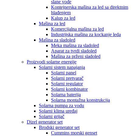
slane vode
Kontejnerska mašina za led sa direktnim
hlađenjem
Kalup za led
Mašina za led
Komercijalna mašina za led
Industrijska mašina za kockanje leda
Mašina za sladoled
Meka mašina za sladoled
Aparat za tvrdi sladoled
Mašina za prženi sladoled
Proizvodi solarne energije
Solarni sistem napajanja
Solarni panel
Solarni pretvarač
Solarni regulator
Solarni kombinator
Solarna baterija
Solarna montažna konstrukcija
Solarna pumpa za vodu
Solarni klima uređaj
Solarni grijač
Dizel generator set
Brodski generator set
Cummins morski genset