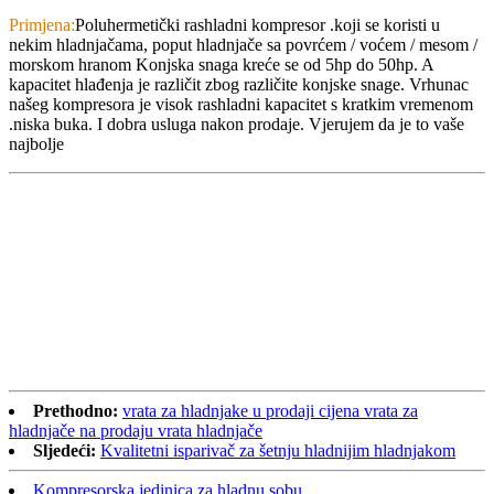
Primjena:
Poluhermetički rashladni kompresor .koji se koristi u
nekim hladnjačama, poput hladnjače sa povrćem / voćem / mesom /
morskom hranom Konjska snaga kreće se od 5hp do 50hp. A
kapacitet hlađenja je različit zbog različite konjske snage. Vrhunac
našeg kompresora je visok rashladni kapacitet s kratkim vremenom
.niska buka. I dobra usluga nakon prodaje. Vjerujem da je to vaše
najbolje
Prethodno:
vrata za hladnjake u prodaji cijena vrata za
hladnjače na prodaju vrata hladnjače
Sljedeći:
Kvalitetni isparivač za šetnju hladnijim hladnjakom
Kompresorska jedinica za hladnu sobu