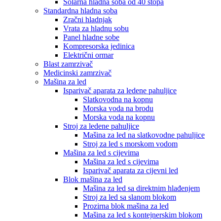
Solarna hladna soba od 40 stopa
Standardna hladna soba
Zračni hladnjak
Vrata za hladnu sobu
Panel hladne sobe
Kompresorska jedinica
Električni ormar
Blast zamrzivač
Medicinski zamrzivač
Mašina za led
Isparivač aparata za ledene pahuljice
Slatkovodna na kopnu
Morska voda na brodu
Morska voda na kopnu
Stroj za ledene pahuljice
Mašina za led na slatkovodne pahuljice
Stroj za led s morskom vodom
Mašina za led s cijevima
Mašina za led s cijevima
Isparivač aparata za cijevni led
Blok mašina za led
Mašina za led sa direktnim hlađenjem
Stroj za led sa slanom blokom
Prozirna blok mašina za led
Mašina za led s kontejnerskim blokom