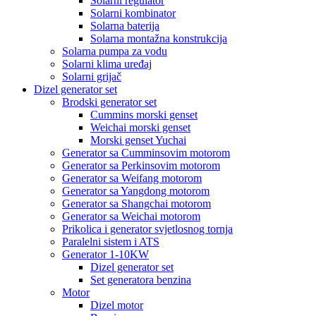
Solarni regulator
Solarni kombinator
Solarna baterija
Solarna montažna konstrukcija
Solarna pumpa za vodu
Solarni klima uređaj
Solarni grijač
Dizel generator set
Brodski generator set
Cummins morski genset
Weichai morski genset
Morski genset Yuchai
Generator sa Cumminsovim motorom
Generator sa Perkinsovim motorom
Generator sa Weifang motorom
Generator sa Yangdong motorom
Generator sa Shangchai motorom
Generator sa Weichai motorom
Prikolica i generator svjetlosnog tornja
Paralelni sistem i ATS
Generator 1-10KW
Dizel generator set
Set generatora benzina
Motor
Dizel motor