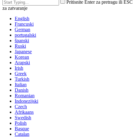
Pritisnite Enter za pretragu ili ESC
za zatvaranje
English
Francuski
German
portugalski
španski
Ruski
Japanese
Korean
Arapski
Irish
Greek
Turkish
Italian
Danish
Romanian
Indonezijski
Czech
Afrikaans
Swedish
Polish
Basque
Catalan