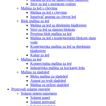
Stroj za led s morskom vodom
Mašina za led s cijevima
Mašina za led s cijevima
Isparivač aparata za cijevni led
Blok mašina za led
Mašina za led sa direktnim hlađenjem
Stroj za led sa slanom blokom
Prozirna blok mašina za led
Mašina za led s kontejnerskim blokom slane
vode
Kontejnerska mašina za led sa direktnim
hlađenjem
Kalup za led
Mašina za led
Komercijalna mašina za led
Industrijska mašina za kockanje leda
Mašina za sladoled
Meka mašina za sladoled
Aparat za tvrdi sladoled
Mašina za prženi sladoled
Proizvodi solarne energije
Solarni sistem napajanja
Solarni panel
Solarni pretvarač