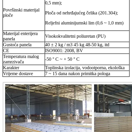
0,5 mm);
Površinski materijal
Ploča od nehrđajućeg čelika (201.304);
ploče
Reljefni aluminijumski lim (0,6 ~ 1,0 mm)
Materijal enterijera
Visokokvalitetni poliuretan (PU)
panela
Gustoća panela
40 ± 2 kg / m3 45 kg 48-50 kg, itd
CE
ISO9001: 2008, BV
Temperatura malog
-50 ° C ~ + 50 ° C
zamrzivača
Karakter
Toplinska izolacija, vodootporna, ekološka
Vrijeme dostave
7 ~ 15 dana nakon primitka pologa