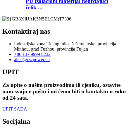
PU izolacioni materijal nehrđajući
čelik ...
Kontaktiraj nas
Industrijska zona Tieling, ulica šećerne trske, provincija
Minhou, grad Fuzhou, provincija Fujian
+86 137 9999 8232
alice@cscpower.cn
UPIT
Za upite o našim proizvodima ili cjeniku, ostavite
nam svoju e-poštu i mi ćemo biti u kontaktu u roku
od 24 sata.
UPIT SADA
Socijalna