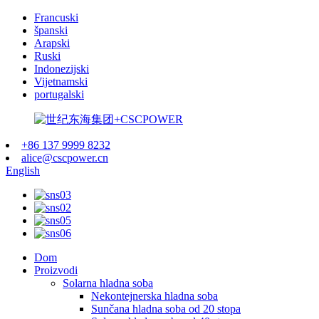
Francuski
španski
Arapski
Ruski
Indonezijski
Vijetnamski
portugalski
+86 137 9999 8232
alice@cscpower.cn
English
Dom
Proizvodi
Solarna hladna soba
Nekontejnerska hladna soba
Sunčana hladna soba od 20 stopa