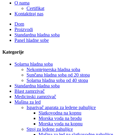
O nama
Certifikat
Kontaktiraj nas
Dom
Proizvodi
Standardna hladna soba
Panel hladne sobe
Kategorije
Solarna hladna soba
Nekontejnerska hladna soba
Sunčana hladna soba od 20 stopa
Solarna hladna soba od 40 stopa
Standardna hladna soba
Blast zamrzivač
Medicinski zamrzivač
Mašina za led
Isparivač aparata za ledene pahuljice
Slatkovodna na kopnu
Morska voda na brodu
Morska voda na kopnu
Stroj za ledene pahuljice
Mašina za led na slatkovodne pahuljice