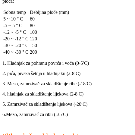
ploča:
Sobna temp
Debljina ploče (mm)
5 ~ 10 ° C
60
-5 ~ 5 ° C
80
-12 ~ -5 ° C
100
-20 ~ -12 ° C
120
-30 ~ -20 ° C
150
-40 ~ -30 ° C
200
1. Hladnjak za pohranu povrća i voća (0-5′C)
2. pića, pivska šetnja u hladnjaku (2-8′C)
3. Meso, zamrzivač za skladištenje ribe (-18′C)
4. hladnjak za skladištenje lijekova (2-8′C)
5. Zamrzivač za skladištenje lijekova (-20′C)
6.Mezo, zamrzivač za ribu (-35′C)