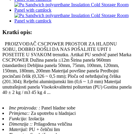
Kratki opis:
PROIZVOĐAČ CSCPOWER PROSTOR ZA HLADNU
SOBU, DOBRO DOŠLI DA NAS POŠALJITE UPIT I
POSETITE U SVAKOM trenutku. Artikal PU sendvič panel Marka
CSCPOWER Dužina panela ≤12m Širina panela 960mm
(standardno) Debljina panela 50mm, 75mm, 100mm, 120mm,
150mm, 180mm, 200mm Materijal površine panela Predbojni
pocinčani čelik (0,326 ~ 0,5 mm); Ploča od nehrđajućeg čelika
(201.304); Reljefni aluminijumski lim (0,6 ~ 1,0 mm) Materijal
unutrašnjosti panela Visokokvalitetni poliuretan (PU) Gustina panela
40 ± 2 kg / m3 45 kg 4 ...
Ime proizvoda: :
Panel hladne sobe
Primjena::
Za upotrebu u hladnjaci
Funkcija:
Izolacija
Dimenzija ::
Prilagođena veličina
Materijal:
PU + čelični lim