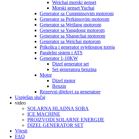
Weichai morski genset
Morski genset Yuchai
Generator sa Cumminsovim motorom
Generator sa Perkinsovim motorom
Generator sa Weifang motorom
Generator sa Yangdong motorom
Generator sa Shangchai motorom
Generator sa Weichai motorom
Prikolica i generator svjetlosnog tornja
Paralelni sistem i ATS
Generator 1-10KW
Dizel generator set
Set generatora benzina
Motor
Dizel motor
Benzin
Rezervni dijelovi za generatore
Uspješan slučaj
video
SOLARNA HLADNA SOBA
ICE MACHINE
PROIZVODI SOLARNE ENERGIJE
DIZEL GENERATOR SET
Vijesti
FAQ