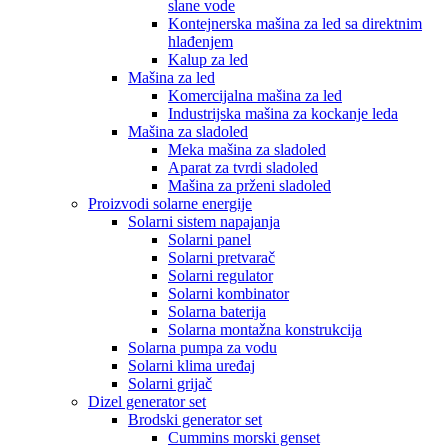
slane vode
Kontejnerska mašina za led sa direktnim
hlađenjem
Kalup za led
Mašina za led
Komercijalna mašina za led
Industrijska mašina za kockanje leda
Mašina za sladoled
Meka mašina za sladoled
Aparat za tvrdi sladoled
Mašina za prženi sladoled
Proizvodi solarne energije
Solarni sistem napajanja
Solarni panel
Solarni pretvarač
Solarni regulator
Solarni kombinator
Solarna baterija
Solarna montažna konstrukcija
Solarna pumpa za vodu
Solarni klima uređaj
Solarni grijač
Dizel generator set
Brodski generator set
Cummins morski genset