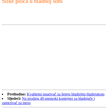
Slike ploča u hladnoj sobi
Prethodno:
Kvalitetni isparivač za šetnju hladnijim hladnjakom
Sljedeći:
Na prodaju 40-metarski kontejner za hladnjače i
zamrzivač za meso