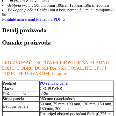
Tip vrata::
Sendvič panel
debljina vrata::
50mm75mm 100mm 120mm 150mm 200mm
Poklopac ploča::
Čelični lim u boji, nerđajući lim, aluminijumski
lim
Pošaljite nam e-mail
Preuzmi u PDF-u
Detalj proizvoda
Oznake proizvoda
PROIZVOĐAČ CSCPOWER PROSTOR ZA HLADNU
SOBU, DOBRO DOŠLI DA NAS POŠALJITE UPIT I
POSETITE U SVAKOM trenutku.
Predmet
PU sendvič panel
Marka
CSCPOWER
Dužina panela
≤12m
Širina panela
960 mm (standardno)
50 mm, 75 mm, 100 mm, 120 mm, 150 mm,
Debljina panela
180 mm, 200 mm
Unaprijed obojeni pocinčani čelik (0,326 ~