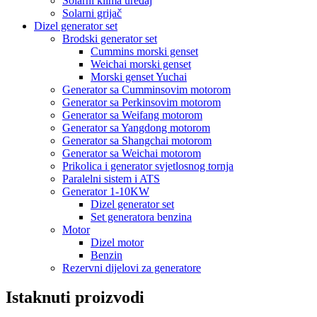
Solarni klima uređaj
Solarni grijač
Dizel generator set
Brodski generator set
Cummins morski genset
Weichai morski genset
Morski genset Yuchai
Generator sa Cumminsovim motorom
Generator sa Perkinsovim motorom
Generator sa Weifang motorom
Generator sa Yangdong motorom
Generator sa Shangchai motorom
Generator sa Weichai motorom
Prikolica i generator svjetlosnog tornja
Paralelni sistem i ATS
Generator 1-10KW
Dizel generator set
Set generatora benzina
Motor
Dizel motor
Benzin
Rezervni dijelovi za generatore
Istaknuti proizvodi