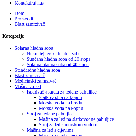
Kontaktiraj nas
Dom
Proizvodi
Blast zamrzivač
Kategorije
Solarna hladna soba
Nekontejnerska hladna soba
Sunčana hladna soba od 20 stopa
Solarna hladna soba od 40 stopa
Standardna hladna soba
Blast zamrzivač
Medicinski zamrzivač
Mašina za led
Isparivač aparata za ledene pahuljice
Slatkovodna na kopnu
Morska voda na brodu
Morska voda na kopnu
Stroj za ledene pahuljice
Mašina za led na slatkovodne pahuljice
Stroj za led s morskom vodom
Mašina za led s cijevima
Mašina za led s cijevima