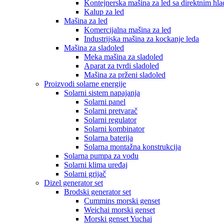
Kontejnerska mašina za led sa direktnim hl
Kalup za led
Mašina za led
Komercijalna mašina za led
Industrijska mašina za kockanje leda
Mašina za sladoled
Meka mašina za sladoled
Aparat za tvrdi sladoled
Mašina za prženi sladoled
Proizvodi solarne energije
Solarni sistem napajanja
Solarni panel
Solarni pretvarač
Solarni regulator
Solarni kombinator
Solarna baterija
Solarna montažna konstrukcija
Solarna pumpa za vodu
Solarni klima uređaj
Solarni grijač
Dizel generator set
Brodski generator set
Cummins morski genset
Weichai morski genset
Morski genset Yuchai