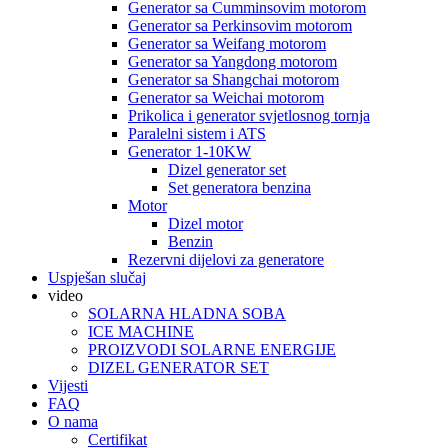
Generator sa Cumminsovim motorom
Generator sa Perkinsovim motorom
Generator sa Weifang motorom
Generator sa Yangdong motorom
Generator sa Shangchai motorom
Generator sa Weichai motorom
Prikolica i generator svjetlosnog tornja
Paralelni sistem i ATS
Generator 1-10KW
Dizel generator set
Set generatora benzina
Motor
Dizel motor
Benzin
Rezervni dijelovi za generatore
Uspješan slučaj
video
SOLARNA HLADNA SOBA
ICE MACHINE
PROIZVODI SOLARNE ENERGIJE
DIZEL GENERATOR SET
Vijesti
FAQ
O nama
Certifikat