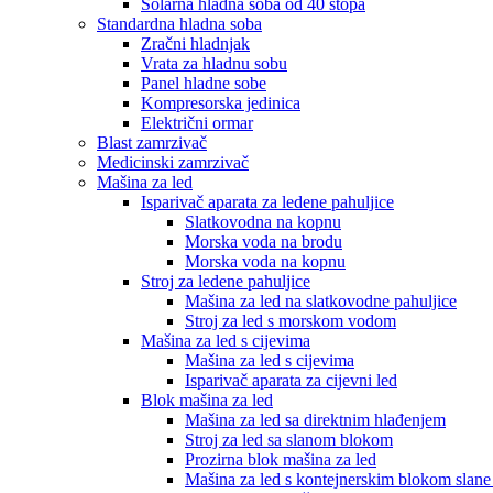
Solarna hladna soba od 40 stopa
Standardna hladna soba
Zračni hladnjak
Vrata za hladnu sobu
Panel hladne sobe
Kompresorska jedinica
Električni ormar
Blast zamrzivač
Medicinski zamrzivač
Mašina za led
Isparivač aparata za ledene pahuljice
Slatkovodna na kopnu
Morska voda na brodu
Morska voda na kopnu
Stroj za ledene pahuljice
Mašina za led na slatkovodne pahuljice
Stroj za led s morskom vodom
Mašina za led s cijevima
Mašina za led s cijevima
Isparivač aparata za cijevni led
Blok mašina za led
Mašina za led sa direktnim hlađenjem
Stroj za led sa slanom blokom
Prozirna blok mašina za led
Mašina za led s kontejnerskim blokom slane