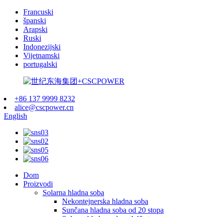
Francuski
španski
Arapski
Ruski
Indonezijski
Vijetnamski
portugalski
+86 137 9999 8232
alice@cscpower.cn
English
Dom
Proizvodi
Solarna hladna soba
Nekontejnerska hladna soba
Sunčana hladna soba od 20 stopa