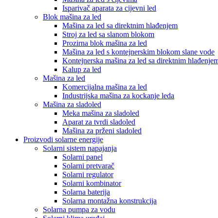
Isparivač aparata za cijevni led
Blok mašina za led
Mašina za led sa direktnim hlađenjem
Stroj za led sa slanom blokom
Prozirna blok mašina za led
Mašina za led s kontejnerskim blokom slane vode
Kontejnerska mašina za led sa direktnim hlađenje
Kalup za led
Mašina za led
Komercijalna mašina za led
Industrijska mašina za kockanje leda
Mašina za sladoled
Meka mašina za sladoled
Aparat za tvrdi sladoled
Mašina za prženi sladoled
Proizvodi solarne energije
Solarni sistem napajanja
Solarni panel
Solarni pretvarač
Solarni regulator
Solarni kombinator
Solarna baterija
Solarna montažna konstrukcija
Solarna pumpa za vodu